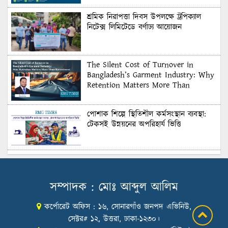
শ্রমিক নিরাপত্তা দিবস উপলক্ষে ট্রপিক্যাল
নিটেক্স লিমিটেডে বর্ণাঢ্য আয়োজন
The Silent Cost of Turnover in
Bangladesh’s Garment Industry: Why
Retention Matters More Than
Recruitment
পোশাক শিল্পে স্থিতিশীল কর্মসংস্থান ব্যবস্থা:
টেকসই উন্নয়নের অপরিহার্য ভিত্তি
শুল্কের দেয়াল ভাঙার সুযোগ: মার্কিন বাজারে
বাংলাদেশের বড় পরীক্ষা
সম্পাদক : মোঃ আব্দুল আলিম
কর্পোরেট অফিস : ১৬, সোনারগাঁও জনপদ এভিনিউ,
Honoring Excellence: Texstream
Fashion Ltd. Rewards Best Workers–
সেক্টর# ১২, উত্তরা, ঢাকা-১২৩০।
2026