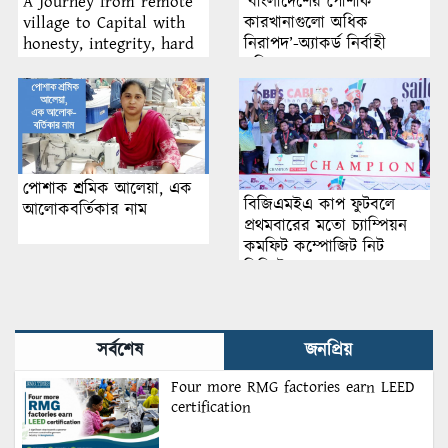
A Journey from remote
‘বাংলাদেশের পোশাক
village to Capital with
কারখানাগুলো অধিক
honesty, integrity, hard
নিরাপদ’-অ্যাকর্ড নির্বাহী
work and commitment
পরিচালক
পোশাক শ্রমিক আলেয়া, এক
বিজিএমইএ কাপ ফুটবলে
আলোকবর্তিকার নাম
প্রথমবারের মতো চ্যাম্পিয়ন
কমফিট কম্পোজিট নিট
লিমিটেড
সর্বশেষ
জনপ্রিয়
Four more RMG factories earn LEED
certification