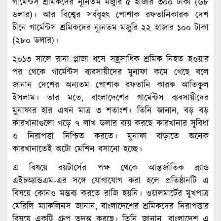
গার্মেন্টস শ্রমিকদের ন্যূনতম মজুরি ৫ হাজার ৩০০ টাকা (৬৮
ডলার)। আর বিশ্বের সর্ববৃহৎ পোশাক রফতানিকারক দেশ
চীনে গার্মেন্টস শ্রমিকদের ন্যূনতম মজুরি ২২ হাজার ১০০ টাকা
(২৮০ ডলার)।
২০১৩ সালে রানা প্লাজা ধসে সহ্রসাধিক শ্রমিক নিহত হওয়ার
পর থেকে গার্মেন্টস ব্যবসায়ীদের মুনাফা কমে গেছে বলে
জানান দেশের অন্যতম পোশাক রফতানি কারক আতিকুল
ইসলাম। তার মতে, বাংলাদেশের গার্মেন্টস ব্যবসায়ীদের
মুনাফার হার এখন মাত্র ৩ শতাংশ। তিনি জানান, বড় বড়
কারখানাগুলো গড়ে ৭ লাখ ডলার ব্যয় করছে কারখানার সুবিধা
ও নিরাপত্তা নিশ্চিত করতে। মুনাফা বাড়াতে অনেক
কারখানাতেই অটো মেশিন বসানো হচ্ছে।
এ বিষয়ে রয়টার্সের পক্ষ থেকে আন্তর্জাতিক ব্র্যান্ড
এইচঅ্যান্ডএম-এর সঙ্গে যোগাযোগ করা হলে প্রতিষ্ঠানটি এ
বিষয়ে কোনও মন্তব্য করতে রাজি হয়নি। ওয়ালমার্টের মুখপাত্র
মেরিলি ম্যাকলিনস জানান, বাংলাদেশের শ্রমিকদের নিরাপত্তার
বিষয়ে একটি গ্রুপ তদন্ত করছে। তিনি জানান, বাংলাদেশ এ