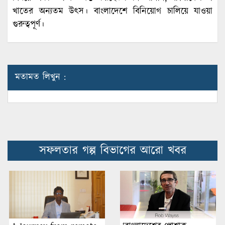
খাতের অন্যতম উৎস। বাংলাদেশে বিনিয়োগ চালিয়ে যাওয়া
গুরুত্বপূর্ণ।
মতামত লিখুন :
সফলতার গল্প বিভাগের আরো খবর