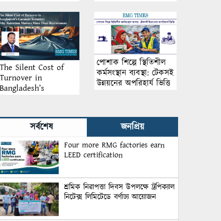
আয়োজন
পোশাক শিল্পে স্থিতিশীল
The Silent Cost of
কর্মসংস্থান ব্যবস্থা: টেকসই
Turnover in
উন্নয়নের অপরিহার্য ভিত্তি
Bangladesh’s
Garment Industry:
Why Retention
Matters More Than
সর্বশেষ
জনপ্রিয়
Recruitment
Four more RMG factories earn
LEED certification
শ্রমিক নিরাপত্তা দিবস উপলক্ষে ট্রপিক্যাল
নিটেক্স লিমিটেডে বর্ণাঢ্য আয়োজন