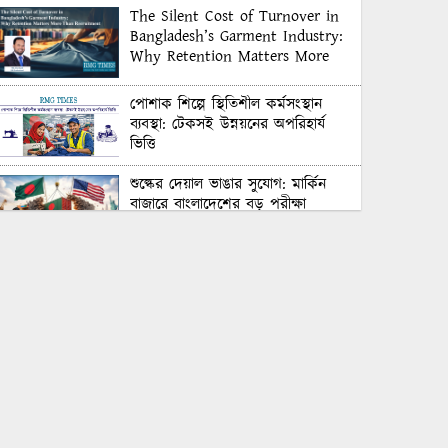
The Silent Cost of Turnover in
Bangladesh’s Garment Industry:
Why Retention Matters More
Than Recruitment
পোশাক শিল্পে স্থিতিশীল কর্মসংস্থান
ব্যবস্থা: টেকসই উন্নয়নের অপরিহার্য
ভিত্তি
শুল্কের দেয়াল ভাঙার সুযোগ: মার্কিন
বাজারে বাংলাদেশের বড় পরীক্ষা
Honoring Excellence: Texstream
Fashion Ltd. Rewards Best
Workers–2026
Control Union Bangladesh Hosts
Country’s First-Ever Carbon-
Neutral Sustainability Conference