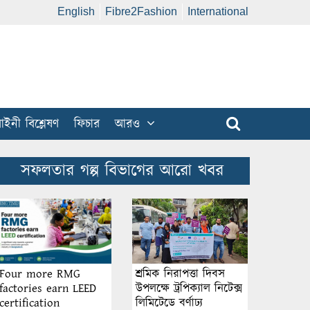
English
Fibre2Fashion
International
ইনী বিশ্লেষণ
ফিচার
আরও
সফলতার গল্প বিভাগের আরো খবর
শ্রমিক নিরাপত্তা দিবস
Four more RMG
উপলক্ষে ট্রপিক্যাল নিটেক্স
factories earn LEED
লিমিটেডে বর্ণাঢ্য
certification