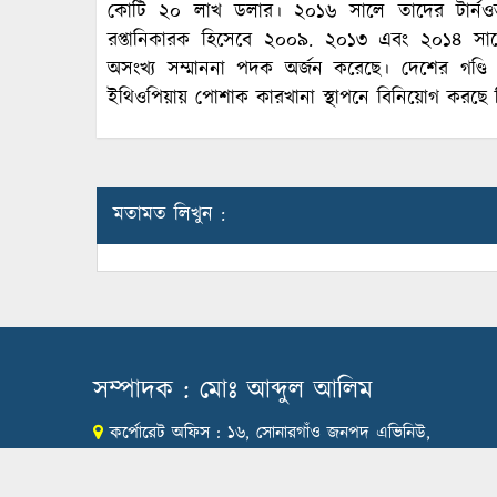
কোটি ২০ লাখ ডলার। ২০১৬ সালে তাদের টার্নওভার
রপ্তানিকারক হিসেবে ২০০৯. ২০১৩ এবং ২০১৪ সালে
অসংখ্য সম্মাননা পদক অর্জন করেছে। দেশের গণ্ডি 
ইথিওপিয়ায় পোশাক কারখানা স্থাপনে বিনিয়োগ করছে ড
মতামত লিখুন :
সম্পাদক : মোঃ আব্দুল আলিম
কর্পোরেট অফিস : ১৬, সোনারগাঁও জনপদ এভিনিউ,
সেক্টর# ১২, উত্তরা, ঢাকা-১২৩০।
ফোন: 01973 035178 , 096391-55162(নিউজ)