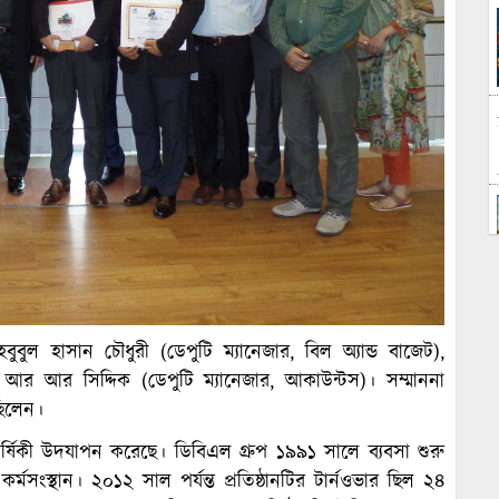
ুবুল হাসান চৌধুরী (ডেপুটি ম্যানেজার, বিল অ্যান্ড বাজেট),
শেখ আর আর সিদ্দিক (ডেপুটি ম্যানেজার, আকাউন্টস)। সম্মাননা
 ছিলেন।
্ঠাবার্ষিকী উদযাপন করেছে। ডিবিএল গ্রুপ ১৯৯১ সালে ব্যবসা শুরু
কর্মসংস্থান। ২০১২ সাল পর্যন্ত প্রতিষ্ঠানটির টার্নওভার ছিল ২৪