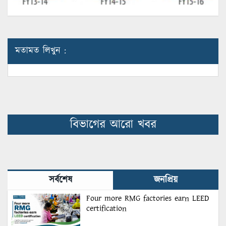
মতামত লিখুন :
বিভাগের আরো খবর
সর্বশেষ
জনপ্রিয়
Four more RMG factories earn LEED
certification