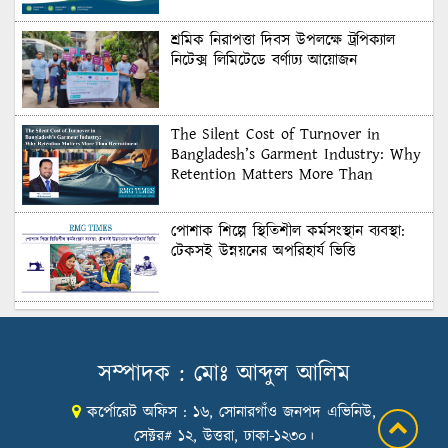
শ্রমিক নিরাপত্তা দিবস উপলক্ষে ট্রপিক্যাল
নিটেক্স লিমিটেডে বর্ণাঢ্য আয়োজন
The Silent Cost of Turnover in
Bangladesh’s Garment Industry: Why
Retention Matters More Than
Recruitment
পোশাক শিল্পে স্থিতিশীল কর্মসংস্থান ব্যবস্থা:
টেকসই উন্নয়নের অপরিহার্য ভিত্তি
শুল্কের দেয়াল ভাঙার সুযোগ: মার্কিন বাজারে
বাংলাদেশের বড় পরীক্ষা
সম্পাদক : মোঃ আব্দুল আলিম
কর্পোরেট অফিস : ১৬, সোনারগাঁও জনপদ এভিনিউ,
Honoring Excellence: Texstream
Fashion Ltd. Rewards Best Workers–
সেক্টর# ১২, উত্তরা, ঢাকা-১২৩০।