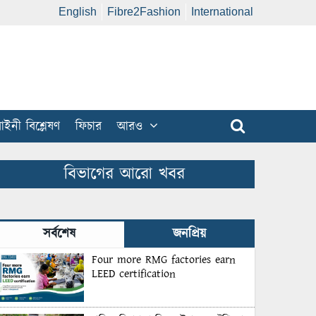
English
Fibre2Fashion
International
ইনী বিশ্লেষণ
ফিচার
আরও
বিভাগের আরো খবর
সর্বশেষ
জনপ্রিয়
Four more RMG factories earn
LEED certification