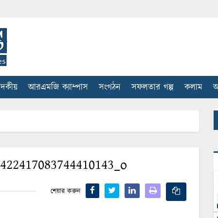
াদকীয়
আরএমজি ক্যাম্পাস
সংগঠন
সফলতার গল্প
কলাম
আ
3422417083744410143_o
শেয়ার করুন