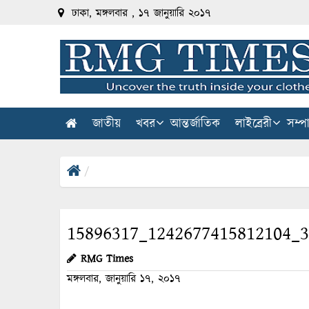
ঢাকা, মঙ্গলবার , ১৭ জানুয়ারি ২০১৭
জাতীয়
খবর
আন্তর্জাতিক
লাইব্রেরী
সম্প
15896317_1242677415812104_
RMG Times
মঙ্গলবার, জানুয়ারি ১৭, ২০১৭