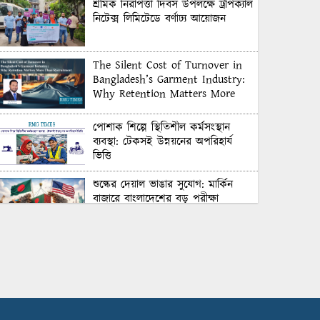
শ্রমিক নিরাপত্তা দিবস উপলক্ষে ট্রপিক্যাল
নিটেক্স লিমিটেডে বর্ণাঢ্য আয়োজন
The Silent Cost of Turnover in
Bangladesh’s Garment Industry:
Why Retention Matters More
Than Recruitment
পোশাক শিল্পে স্থিতিশীল কর্মসংস্থান
ব্যবস্থা: টেকসই উন্নয়নের অপরিহার্য
ভিত্তি
শুল্কের দেয়াল ভাঙার সুযোগ: মার্কিন
বাজারে বাংলাদেশের বড় পরীক্ষা
Honoring Excellence: Texstream
Fashion Ltd. Rewards Best
Workers–2026
Control Union Bangladesh Hosts