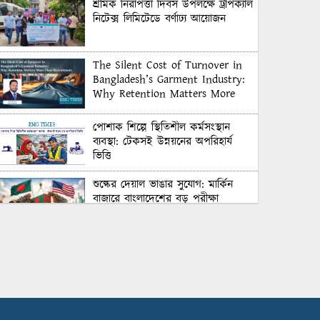
শ্রমিক নিরাপত্তা দিবস উপলক্ষে ট্রপিক্যাল
নিটেক্স লিমিটেডে বর্ণাঢ্য আয়োজন
The Silent Cost of Turnover in
Bangladesh’s Garment Industry:
Why Retention Matters More
Than Recruitment
পোশাক শিল্পে স্থিতিশীল কর্মসংস্থান
ব্যবস্থা: টেকসই উন্নয়নের অপরিহার্য
ভিত্তি
শুল্কের দেয়াল ভাঙার সুযোগ: মার্কিন
বাজারে বাংলাদেশের বড় পরীক্ষা
Honoring Excellence: Texstream
Fashion Ltd. Rewards Best
Workers–2026
Control Union Bangladesh Hosts