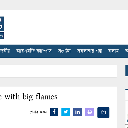
াদকীয়
আরএমজি ক্যাম্পাস
সংগঠন
সফলতার গল্প
কলাম
আ
e with big flames
শেয়ার করুন