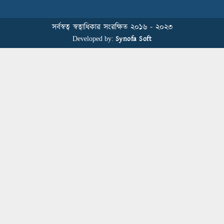
Country’s First-Ever Carbon-Neutral
Sustainability Conference
সর্বস্বত্ব স্বত্বাধিকার সংরক্ষিত ২০১৬ - ২০২৩
Synofa Soft
Developed by:
বিডিআরএমজিপি এফএনএফ ফাউন্ডেশনের
৫ম প্রতিষ্ঠাদিবস উদযাপন
Human Resource Management in
Bangladesh’s Garment Industry: From
Administrative Duties to Strategic
Transformation
স্বাস্থ্য সচেতনতা বাড়াতে মাধবপুরে মহানগর
পাবলিক স্কুলে আরকে নিট ডাইং মিলসের
স্বাস্থ্যবিধি ও প্রাথমিক চিকিৎসা প্রশিক্ষণ
Fakir Fashion and Epyllion Represent
Bangladesh at UN SDG Forum 2025
in Bangkok, Thailand