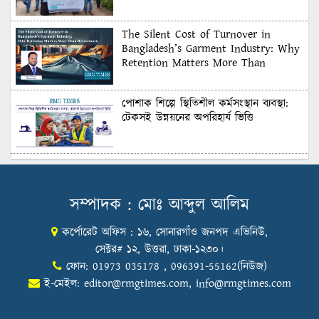
The Silent Cost of Turnover in
Bangladesh’s Garment Industry: Why
Retention Matters More Than
Recruitment
পোশাক শিল্পে স্থিতিশীল কর্মসংস্থান ব্যবস্থা:
টেকসই উন্নয়নের অপরিহার্য ভিত্তি
শুল্কের দেয়াল ভাঙার সুযোগ: মার্কিন বাজারে
বাংলাদেশের বড় পরীক্ষা
সম্পাদক : মোঃ আব্দুল আলিম
কর্পোরেট অফিস : ১৬, সোনারগাঁও জনপদ এভিনিউ,
Honoring Excellence: Texstream
Fashion Ltd. Rewards Best Workers–
সেক্টর# ১২, উত্তরা, ঢাকা-১২৩০।
2026
ফোন: 01973 035178 , 096391-55162(নিউজ)
ই-মেইল:
editor@rmgtimes.com
,
info@rmgtimes.com
Control Union Bangladesh Hosts