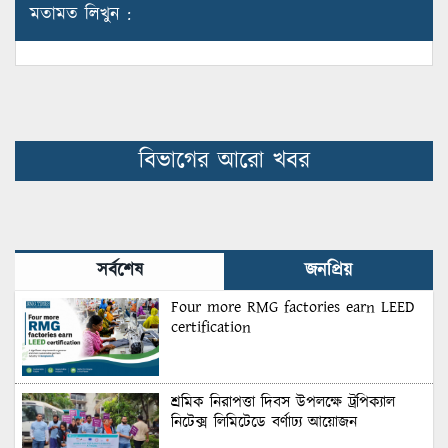
মতামত লিখুন :
বিভাগের আরো খবর
সর্বশেষ
জনপ্রিয়
Four more RMG factories earn LEED
certification
শ্রমিক নিরাপত্তা দিবস উপলক্ষে ট্রপিক্যাল
নিটেক্স লিমিটেডে বর্ণাঢ্য আয়োজন