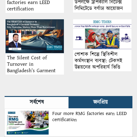
উপলক্ষে ট্রপিক্যাল নিটেক্স
factories earn LEED
লিমিটেডে বর্ণাঢ্য আয়োজন
certification
পোশাক শিল্পে স্থিতিশীল
The Silent Cost of
কর্মসংস্থান ব্যবস্থা: টেকসই
Turnover in
উন্নয়নের অপরিহার্য ভিত্তি
Bangladesh’s Garment
Industry: Why Retention
Matters More Than
Recruitment
সর্বশেষ
জনপ্রিয়
Four more RMG factories earn LEED
certification