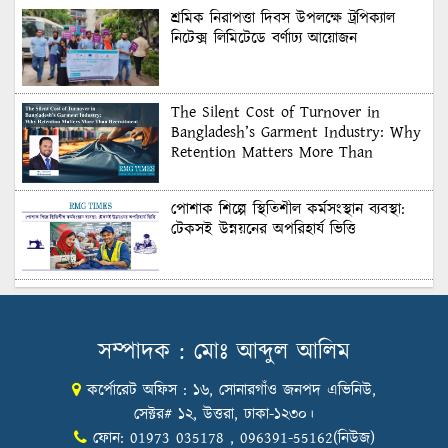
শ্রমিক নিরাপত্তা দিবস উপলক্ষে ট্রপিক্যাল
নিটেক্স লিমিটেডে বর্ণাঢ্য আয়োজন
The Silent Cost of Turnover in
Bangladesh’s Garment Industry: Why
Retention Matters More Than
Recruitment
পোশাক শিল্পে স্থিতিশীল কর্মসংস্থান ব্যবস্থা:
টেকসই উন্নয়নের অপরিহার্য ভিত্তি
শুল্কের দেয়াল ভাঙার সুযোগ: মার্কিন বাজারে
বাংলাদেশের বড় পরীক্ষা
সম্পাদক : মোঃ আব্দুল আলিম
কর্পোরেট অফিস : ১৬, সোনারগাঁও জনপদ এভিনিউ,
Honoring Excellence: Texstream
Fashion Ltd. Rewards Best Workers–
সেক্টর# ১২, উত্তরা, ঢাকা-১২৩০।
2026
ফোন: 01973 035178 , 096391-55162(নিউজ)