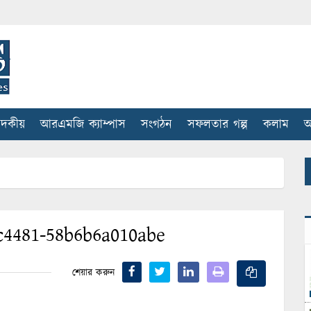
াদকীয়
আরএমজি ক্যাম্পাস
সংগঠন
সফলতার গল্প
কলাম
আ
c4481-58b6b6a010abe
শেয়ার করুন