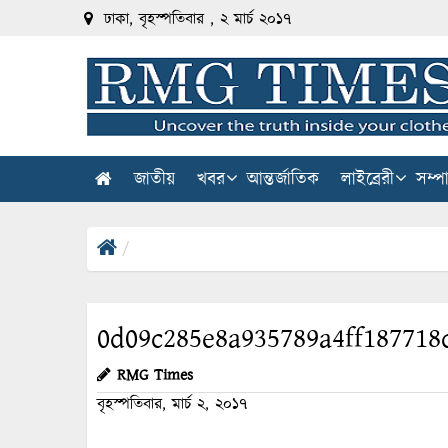
ঢাকা, বৃহস্পতিবার , ২ মার্চ ২০১৭
জাতীয়
খবর
আন্তর্জাতিক
লাইব্রেরী
সম্প
0d09c285e8a935789a4ff187718
RMG Times
বৃহস্পতিবার, মার্চ ২, ২০১৭