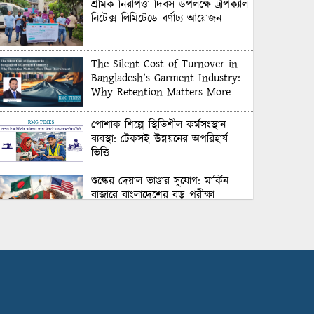
শ্রমিক নিরাপত্তা দিবস উপলক্ষে ট্রপিক্যাল
নিটেক্স লিমিটেডে বর্ণাঢ্য আয়োজন
The Silent Cost of Turnover in
Bangladesh’s Garment Industry:
Why Retention Matters More
Than Recruitment
পোশাক শিল্পে স্থিতিশীল কর্মসংস্থান
ব্যবস্থা: টেকসই উন্নয়নের অপরিহার্য
ভিত্তি
শুল্কের দেয়াল ভাঙার সুযোগ: মার্কিন
বাজারে বাংলাদেশের বড় পরীক্ষা
Honoring Excellence: Texstream
Fashion Ltd. Rewards Best
Workers–2026
Control Union Bangladesh Hosts