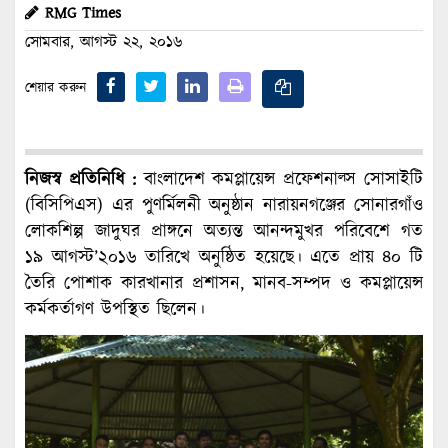
RMG Times
সোমবার, আগস্ট ২২, ২০১৬
শেয়ার করুন
নিজস্ব প্রতিনিধি :
বাংলাদেশ কমপ্লায়েন্স প্রফেশনাল্স সোসাইটি
(বিসিপিএস) এর পুণর্মিলনী অনুষ্ঠান নারায়নগঞ্জের সোনারগাঁও
লোকশিল্প জাদুঘর প্রাঙ্গনে অত্যন্ত আনন্দমুখর পরিবেশে গত
১৯ আগস্ট’২০১৬ তারিখে অনুষ্ঠিত হয়েছে। এতে প্রায় ৪০ টি
তৈরি পোশাক কারখানার প্রশাসন, মানব-সম্পদ ও কমপ্লায়েন্স
কর্মকর্তাগণ উপস্থিত ছিলেন।