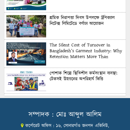
শ্রমিক নিরাপত্তা দিবস উপলক্ষে ট্রপিক্যাল
নিটেক্স লিমিটেডে বর্ণাঢ্য আয়োজন
The Silent Cost of Turnover in
Bangladesh’s Garment Industry: Why
Retention Matters More Than
Recruitment
পোশাক শিল্পে স্থিতিশীল কর্মসংস্থান ব্যবস্থা:
টেকসই উন্নয়নের অপরিহার্য ভিত্তি
শুল্কের দেয়াল ভাঙার সুযোগ: মার্কিন বাজারে
বাংলাদেশের বড় পরীক্ষা
সম্পাদক : মোঃ আব্দুল আলিম
কর্পোরেট অফিস : ১৬, সোনারগাঁও জনপদ এভিনিউ,
Honoring Excellence: Texstream