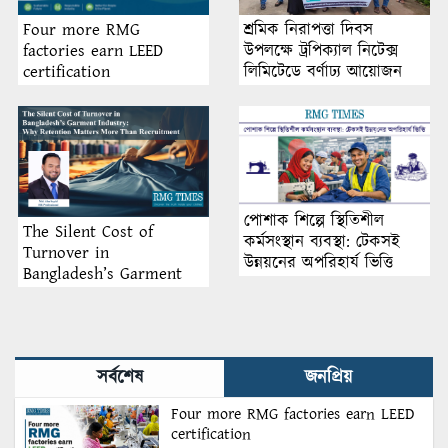
শ্রমিক নিরাপত্তা দিবস
Four more RMG
উপলক্ষে ট্রপিক্যাল নিটেক্স
factories earn LEED
লিমিটেডে বর্ণাঢ্য আয়োজন
certification
পোশাক শিল্পে স্থিতিশীল
The Silent Cost of
কর্মসংস্থান ব্যবস্থা: টেকসই
Turnover in
উন্নয়নের অপরিহার্য ভিত্তি
Bangladesh’s Garment
Industry: Why Retention
Matters More Than
Recruitment
সর্বশেষ
জনপ্রিয়
Four more RMG factories earn LEED
certification