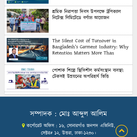
শ্রমিক নিরাপত্তা দিবস উপলক্ষে ট্রপিক্যাল
নিটেক্স লিমিটেডে বর্ণাঢ্য আয়োজন
The Silent Cost of Turnover in
Bangladesh’s Garment Industry: Why
Retention Matters More Than
Recruitment
পোশাক শিল্পে স্থিতিশীল কর্মসংস্থান ব্যবস্থা:
টেকসই উন্নয়নের অপরিহার্য ভিত্তি
শুল্কের দেয়াল ভাঙার সুযোগ: মার্কিন বাজারে
বাংলাদেশের বড় পরীক্ষা
সম্পাদক : মোঃ আব্দুল আলিম
কর্পোরেট অফিস : ১৬, সোনারগাঁও জনপদ এভিনিউ,
Honoring Excellence: Texstream
Fashion Ltd. Rewards Best Workers–
সেক্টর# ১২, উত্তরা, ঢাকা-১২৩০।