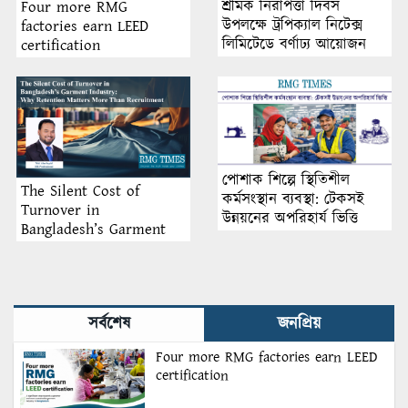
শ্রমিক নিরাপত্তা দিবস
Four more RMG
উপলক্ষে ট্রপিক্যাল নিটেক্স
factories earn LEED
লিমিটেডে বর্ণাঢ্য আয়োজন
certification
পোশাক শিল্পে স্থিতিশীল
The Silent Cost of
কর্মসংস্থান ব্যবস্থা: টেকসই
Turnover in
উন্নয়নের অপরিহার্য ভিত্তি
Bangladesh’s Garment
Industry: Why Retention
Matters More Than
Recruitment
সর্বশেষ
জনপ্রিয়
Four more RMG factories earn LEED
certification