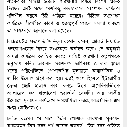
সতর্কবার্তা পাওয়া ১০৪টি কারখানার বিষয়ে বিশেষ গুরুত্ব
দিচ্ছে। এরই মধ্যে বেশকিছু কারখানাকে সংশোধন কার্যক্রম
গতিশীল করতে চিঠি পাঠানো হয়েছে। চিঠিতে সংশোধন
কার্যক্রমে ধীরগতির কারণ ও গুরুত্বপূর্ণ কোনো সমস্যা থাকলে
তা সংগঠনকে জানাতে বলা হয়েছে।
বিজিএমইএ সভাপতি সিদ্দিকুর রহমান বলেন, অ্যাকর্ড নিয়মিত
পদক্ষেপগুলোর বিষয়ে সংগঠনকে অবহিত করে। সে অনুযায়ী
আমরা কার্যক্রম ত্বরান্বিত করতে সংশ্লিষ্ট কারখানা কর্তৃপক্ষকে
অনুরোধ করি। তাজরীন ফ্যাশনসে অগ্নিকাণ্ড ও রানা প্লাজা
ধসের পরিপ্রেক্ষিতে পোশাকশিল্প মূল্যায়নে আন্তর্জাতিক ও
জাতীয় উদ্যোগ গ্রহণ করা হয়। এরই অংশ হিসেবে ইউরোপীয়
ক্রেতা জোট ছাড়াও কাজ করছে উত্তর আমেরিকাভিত্তিক
অ্যালায়েন্স ফর বাংলাদেশ ওয়ার্কার্স সেফটি। আর জাতীয়
উদ্যোগে মূল্যায়ন কার্যক্রমে সহযোগিতা করছে আন্তর্জাতিক শ্রম
সংস্থা (আইএলও)।
চলতি বছরের মে মাসে তৈরি পোশাক কারখানা মূল্যায়ন
কার্যক্রমের তিন বছর পূর্ণ করেছে অ্যাকর্ড। তিন বছর পূর্তিতে