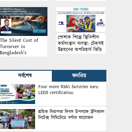
আয়োজন
পোশাক শিল্পে স্থিতিশীল
The Silent Cost of
কর্মসংস্থান ব্যবস্থা: টেকসই
Turnover in
উন্নয়নের অপরিহার্য ভিত্তি
Bangladesh’s
Garment Industry:
Why Retention
Matters More Than
সর্বশেষ
জনপ্রিয়
Recruitment
Four more RMG factories earn
LEED certification
শ্রমিক নিরাপত্তা দিবস উপলক্ষে ট্রপিক্যাল
নিটেক্স লিমিটেডে বর্ণাঢ্য আয়োজন