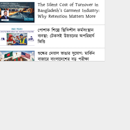
The Silent Cost of Turnover in
Bangladesh’s Garment Industry:
Why Retention Matters More
Than Recruitment
পোশাক শিল্পে স্থিতিশীল কর্মসংস্থান
ব্যবস্থা: টেকসই উন্নয়নের অপরিহার্য
ভিত্তি
শুল্কের দেয়াল ভাঙার সুযোগ: মার্কিন
বাজারে বাংলাদেশের বড় পরীক্ষা
Honoring Excellence: Texstream
Fashion Ltd. Rewards Best
Workers–2026
Control Union Bangladesh Hosts
Country’s First-Ever Carbon-
Neutral Sustainability Conference