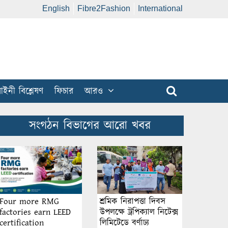
English
Fibre2Fashion
International
ইনী বিশ্লেষণ
ফিচার
আরও
সংগঠন বিভাগের আরো খবর
শ্রমিক নিরাপত্তা দিবস
Four more RMG
উপলক্ষে ট্রপিক্যাল নিটেক্স
factories earn LEED
লিমিটেডে বর্ণাঢ্য
certification