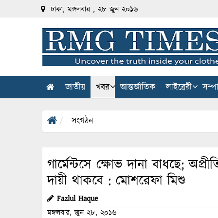
ঢাকা, মঙ্গলবার , ২৮ জুন ২০১৬
জাতীয়
খবর
আন্তর্জাতিক
লাইব্রেরী
সম্প
সংগঠন
গার্মেন্টসে ক্ষোভ দানা বাধছে; অপ্
দায়ী থাকবে : মোশরেফা মিশু
Fazlul Haque
মঙ্গলবার, জুন ২৮, ২০১৬