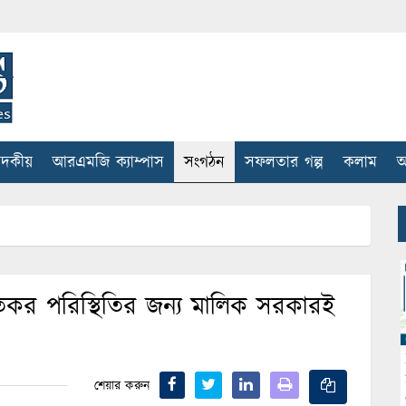
াদকীয়
আরএমজি ক্যাম্পাস
সংগঠন
সফলতার গল্প
কলাম
আ
রীতিকর পরিস্থিতির জন্য মালিক সরকারই
শেয়ার করুন