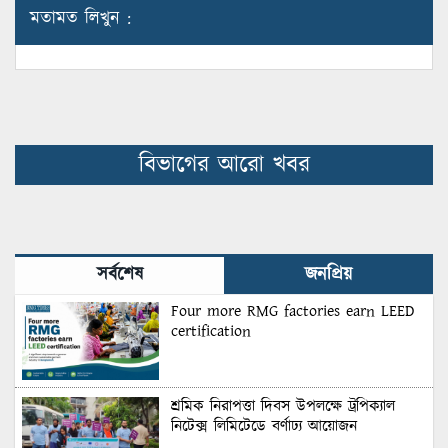
মতামত লিখুন :
বিভাগের আরো খবর
সর্বশেষ
জনপ্রিয়
Four more RMG factories earn LEED
certification
শ্রমিক নিরাপত্তা দিবস উপলক্ষে ট্রপিক্যাল
নিটেক্স লিমিটেডে বর্ণাঢ্য আয়োজন