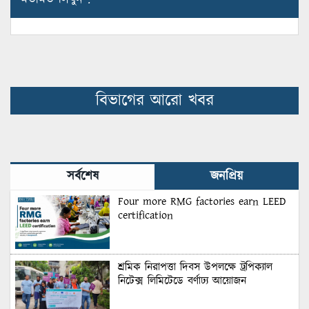
মতামত লিখুন :
বিভাগের আরো খবর
সর্বশেষ
জনপ্রিয়
Four more RMG factories earn LEED
certification
শ্রমিক নিরাপত্তা দিবস উপলক্ষে ট্রপিক্যাল
নিটেক্স লিমিটেডে বর্ণাঢ্য আয়োজন