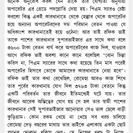
অনেক অনুরোধ করল যেন তাকে তার যোগ্যতা অনুযায়ী
অপারেটর এর গ্রেডে পদন্নোতি দেয়া হয়। পিএম স্যারও চেষ্টা
করলো কিন্তু একই কারখানাতে থেকে হেল্পার থেকে অপারেটর
হয়ে অন্যান্য অপারেটরদের সম পরিমান বেতন পাওয়া যে
অধিকাংশ কারখানাতেই হয়ে ওঠেনা! আর তাই রফিক ভাই
তাকে পাশের কারখানার সুপারভাইজার এর সাথে কথা বলে
৩৬০০ টাকা বেতন ধার্য করে অপারেটরের কাজ দিল, যাওয়ার
আগে রফিক ভাই অবশ্য কানে কানে বলেছিল “বোন চিন্তা
করিস না, পিএম স্যারের সাথে কথা হয়েছে তিন মাস পরেই
অপারেটর হিসাবে তোকে আমাদের কারখানাতে নেয়া হবে”।
রফিক ভাই তার কথা রেখেছিল, রোমেছা আরও কাজ শিখে
তার পূর্বের কারখানায় যোগ দিল ৩৭৬৩ টাকা বেতনে কিন্তু
একটি পরিবর্তন তার জীবনে ইতিমধ্যেই ঘটে যায়। তার
জীবনে আরেক অস্তিত্বের যোগ হয় সে হল তার স্বামী পাশের
কারখানার সেই সুপারভাইজার আনোয়ার সেও ভাল ছেলে বাড়ী
কুড়িগ্রাম। কোন রকম খেয়ে না খেয়ে সব খরচ চালিয়ে
রোমেছা দেড় বছরের মাথায় তার ভাইকে এলাকায় একটা ছোট
পানের দোকান ধরিয়ে দেয়। সে নিজের খরচ টা নিজে