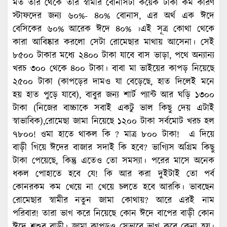
মত তার থেকে তার স্বামীর বোনাসটা কয়েক টাকা কম কারণ
স্টাফদের জন্য ৬০%- ৪০% বোনাস, এর অর্থ এক ঈদে
বেসিকের ৬০% আরেক ঈদে ৪০% ।এই সূত্র কোথা থেকে
কারা আবিষ্কার করলো সেটা রোমেছার মাথায় আসেনা। সেই
৮৫০০ টাকার মধ্যে ২৪০০ টাকা যাবে বাস ভাড়া, পথে অন্যান্য
খরচ ৩০০ থেকে ৪০০ টাকা। বাবা মা ভাইয়ের কাপড় নিয়েছে
২৫০০ টাকা (কাপড়ের দামও যা বেড়েছে, হাত দিলেই মনে
হয় হাত পুড়ে যাবে), বাবুর জন্য শার্ট প্যান্ট আর ঘড়ি ১৩০০
টাকা (নিজের বাচ্চাকে সবাই একটু ভাল কিছু দেয় এটাই
স্বাভাবিক),রোমেছা জামা নিয়েছে ১২০০ টাকা সর্বমোট খরচ হল
৭৮০০! ওমা হাতে থাকল কি ? মাত্র ৮০০ টাকা! এ দিয়ে
বাড়ী গিয়ে ঈদের বাজার সদাই কি হবে? ভাগ্যিস অগ্রিম কিছু
টাকা পেয়েছে, কিন্তু এতেও তো সমস্যা। পরের মাসে অনেক
ধকল পোহাতে হবে যে! কি আর করা দুইটাই তো পর্ব
কোনরকম কম খেয়ে না খেয়ে চলতে হবে আরকি। ভাবছেন
রোমেছার স্বামীর নতুন জামা কোথায়? আরে এরই নাম
পরিবার! তারা ভাগ করে নিয়েছে কোন ঈদে বাপের বাড়ী কোন
ঈদে শ্বশুর বাড়ী। জামা কাপড়ও সেভাবে ভাগ করে কেনা হয়।