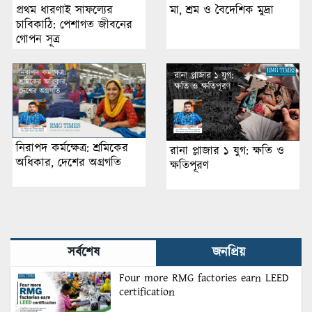
প্রথম ধারণাই সাফল্যের
মা, শ্রম ও বৈদেশিক মুদ্রা
চাবিকাঠি: পেশাগত জীবনের
গোপন সূত্র
নিরাপদ কর্মক্ষেত্র: শ্রমিকের
রানা প্লাজার ১ যুগ: ক্ষতি ও
অধিকার, দেশের অগ্রগতি
ক্ষতিপূরণ
সর্বশেষ
জনপ্রিয়
Four more RMG factories earn LEED
certification