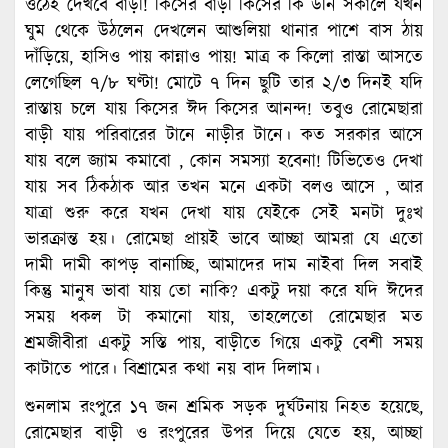
ওঠেই দেখবে বাড়ী! কিসের বাড়ী কিসের কি উনি সকালে যখন
ঘুম থেকে উঠলেন দেখলেন আশুলিয়া থানার পাশে বাস ঠায়
দাঁড়িয়ে, হাসিও পায় কান্নাও পায়! মাত্র ক কিলো রাস্তা আসতে
লেগেছিল ৭/৮ ঘণ্টা! মোটে ৭ দিন ছুটি তার ২/৩ দিনই যদি
রাস্তায় চলে যায় কিসের ঈদ কিসের আনন্দ! তবুও রোমেছারা
বাড়ী যায় পরিবারের টানে নাড়ীর টানে। কত সরকার আসে
যায় বলে জ্যাম কমাবো , কোন সমস্যা হবেনা! টিভিতেও দেখা
যায় সব ঠিকঠাক আর তখন মনে একটা বলও আসে , আর
যাত্রা শুরু করে যখন দেখা যায় যেইকে সেই মনটা দুঃখ
ভারক্রান্ত হয়। রোমেছা প্রায়ই ভাবে আচ্ছা আমরা যে এতো
দামী দামী কাপড় বানাচ্ছি, আমাদের দাম নাইবা দিল সবাই
কিন্তু মানুষ ভাবা যায় তো নাকি? একটু দয়া করে যদি ঈদের
সময় ধকল টা কমানো যায়, তাহলেতো রোমেছার মত
শ্রমজীবীরা একটু সস্তি পায়, বাড়ীতে গিয়ে একটু বেশী সময়
কাটাতে পারে। বিশ্রামের কথা নয় বাদ দিলাম।
শুনলাম রংপুরে ১৭ জন শ্রমিক সড়ক দুর্ঘটনায় নিহত হয়েছে,
রোমেছার বাড়ী ও রংপুরের উপর দিয়ে যেতে হয়, আচ্ছা