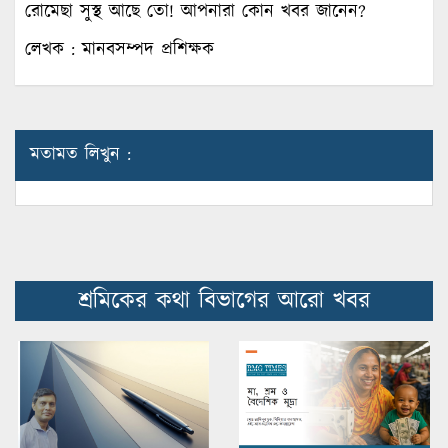
রোমেছা সুস্থ আছে তো! আপনারা কোন খবর জানেন?
লেখক : মানবসম্পদ প্রশিক্ষক
মতামত লিখুন :
শ্রমিকের কথা বিভাগের আরো খবর