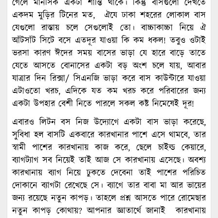
গেলে মানসিক একটা শান্তি থাকে। কিন্তু বাসগুলো দেখতে
একদম মুড়ির টিনের মত, ঐযে ঢাকা শহরের লোকাল বাস
যেগুলো রাস্তায় চলে সেগুলোই তো। বাচ্চাকাচ্চা নিয়ে ঐ
আঁটসাঁট সিটে বসে এতদূর যাওয়া কি কম ধকল! তবুও ওটাই
ভরসা কারণ ঈদের সময় বাসের ভাড়া যে হারে বাড়ে তাতে
যেতে আসতে বোনাসের একটা বড় অংশ চলে যায়, আবার
যাত্রার দিন রিক্সা/ সিএনজি ভাড়া করে বাস কাউন্টারে যাওয়া
এটাওতো খরচ, এদিকে যত কম খরচ করে পরিবারের জন্য
একটা উপহার বেশী নিতে পারলে সকল কষ্ট নিমেষেই দূর!
এবারও লিটন বস নিজ উদ্যোগে একটা বাস ভাড়া করেছে,
সুবিধা হল বাসটি একবারে কারখানার পাশে এসে থামবে, তার
স্বামী পাশের কারখানায় কাজ করে, ছেলে চাইল্ড কেয়ারে,
ব্যাগট্যাগ সব নিয়েই তাই আজ সে কারখানায় এসেছে। অবশ্য
কারখানায় ব্যাগ নিয়ে ঢুকতে দেবেনা তাই পাশের পরিচিত
দোকানে ব্যাগটা রেখেছে সে। ব্যাগে তার বাবা মা আর ভায়ের
জন্য রয়েছে নতুন কাপড়। তাহলে প্রশ্ন আসতে পারে রোমেছার
নতুন কাপড় কোথায়? আপনার জ্ঞাতার্থে জানাই কারখানায়