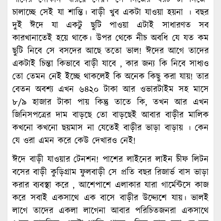
চালাচ্ছে সেই যা শান্তি। বাড়ী খুব একটা যাওয়া হয়না । বছর
দুই ঈদে যা একটু ছুটি পাওয়া এটাই সাধারণত সব
কারখানাতেই হয়ে থাকে। উপর থেকে নীচ অবধি যে যত কম
ছুটি নিবে সে বসদের আছে ততো ভাল! ঈদের আগে তাদের
একটাই চিন্তা কিভাবে বাড়ী যাবে , কার জন্য কি নিবে সাধ্যও
তো তেমন নেই ইচ্ছে থাকলেই কি অনেক কিছু করা যায়! তার
বেতন অবশ্য এখন ৬৪২০ টাকা আর ওভারটাইম সহ মাসে
৮/৯ হাজার টাকা পায় কিন্তু তাতে কি, তখন আর এখন
জিনিসপত্রের দাম বাড়ছে তো বাড়ছেই আবার বাড়ীর মালিক
কখনো কখনো ছয়মাস না যেতেই বাড়ীর ভাড়া বাড়ায় । কেন
যে ওরা এমন করে কেউ দেখারও নেই!
ঈদে বাড়ী যাওয়ার টেনশন! পাশের লাইনের লাইন চীফ লিটন
বসের বাড়ী কুড়িগ্রাম ফুলবাড়ী সে প্রতি বছর রিজার্ভ বাস ভাড়া
করার ব্যবস্থা করে , আশেপাশে এলাকার যারা গার্মেন্টসে কাজ
করে সবাই একসাথে এক বাসে বাড়ীর উদ্দ্যেশে যায়। ভালই
লাগে তাদের একলা লাগেনা আবার পরিচিতজনরা একসাথে