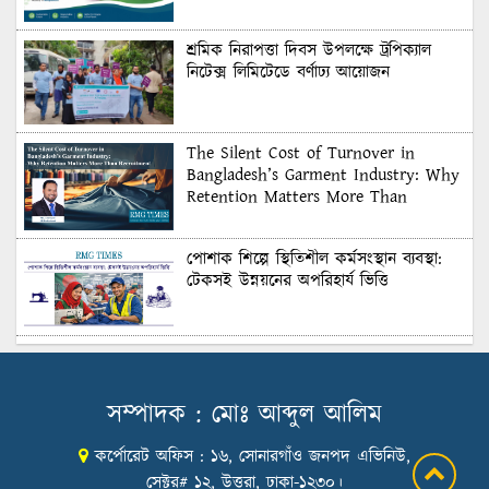
শ্রমিক নিরাপত্তা দিবস উপলক্ষে ট্রপিক্যাল
নিটেক্স লিমিটেডে বর্ণাঢ্য আয়োজন
The Silent Cost of Turnover in
Bangladesh’s Garment Industry: Why
Retention Matters More Than
Recruitment
পোশাক শিল্পে স্থিতিশীল কর্মসংস্থান ব্যবস্থা:
টেকসই উন্নয়নের অপরিহার্য ভিত্তি
শুল্কের দেয়াল ভাঙার সুযোগ: মার্কিন বাজারে
বাংলাদেশের বড় পরীক্ষা
সম্পাদক : মোঃ আব্দুল আলিম
কর্পোরেট অফিস : ১৬, সোনারগাঁও জনপদ এভিনিউ,
Honoring Excellence: Texstream
Fashion Ltd. Rewards Best Workers–
সেক্টর# ১২, উত্তরা, ঢাকা-১২৩০।