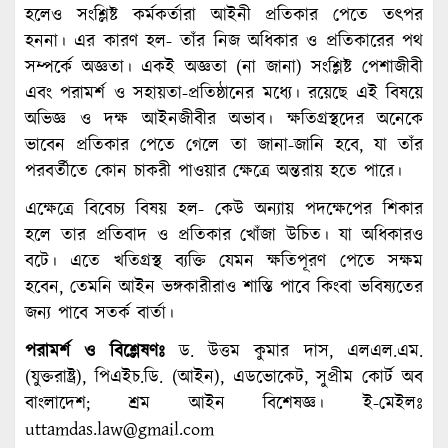
হলেও সংশ্লিষ্ট কর্মকর্তারা আইনী প্রতিকার পেতে তৎপর
হননা। এর কারণ হল- তাঁর নিজ অধিকার ও প্রতিকারের পথ
সম্পর্কে অজ্ঞতা। একই অজ্ঞতা (না জানা) সংশ্লিষ্ট পেশাজীবী
এবং পরামর্শ ও সহায়তা-প্রতিষ্ঠানের মধ্যে। রয়েছে এই বিষয়ে
অভিজ্ঞ ও দক্ষ আইনজীবীর অভাব। ক্ষতিগ্রস্থদের অনেকে
ভাবেন প্রতিকার পেতে গেলে তা জানা-জানি হবে, যা তাঁর
পরবর্তীতে কোন চাকরী পাওয়ার ক্ষেত্রে অন্তরায় হতে পারে।
এক্ষেত্রে বিবেচ্য বিষয় হল- কেউ অন্যায় পদক্ষেপের শিকার
হলে তার প্রতিবাদ ও প্রতিকার খোঁজা উচিত। যা অধিকারও
বটে। এতে খতিগ্রস্থ ব্যক্তি যেমন ক্ষতিপূরণ পেতে সক্ষম
হবেন, তেমনি আইন ভঙ্গকারীরাও শাস্তি পাবে কিংবা ভবিষ্যতের
জন্য পাবে সতর্ক বার্তা।
পরামর্শ ও বিশ্লেষণঃ
ড. উত্তম কুমার দাস, এলএল.এম.
(যুক্তরাষ্ট্র), পিএইচ.ডি. (আইন), এডভোকেট, সুপ্রীম কোর্ট অব
বাংলাদেশ; শ্রম আইন বিশেষজ্ঞ। ই-মেইলঃ
uttamdas.law@gmail.com