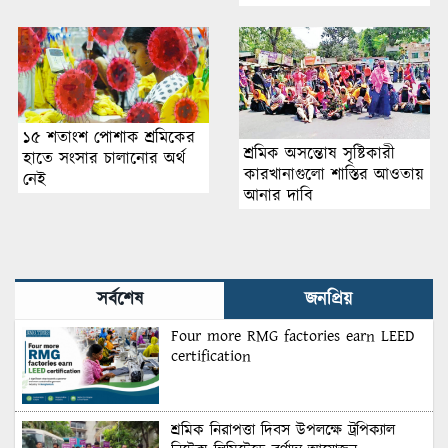
১৫ শতাংশ পোশাক শ্রমিকের
শ্রমিক অসন্তোষ সৃষ্টিকারী
হাতে সংসার চালানোর অর্থ
কারখানাগুলো শাস্তির আওতায়
নেই
আনার দাবি
সর্বশেষ
জনপ্রিয়
Four more RMG factories earn LEED
certification
শ্রমিক নিরাপত্তা দিবস উপলক্ষে ট্রপিক্যাল