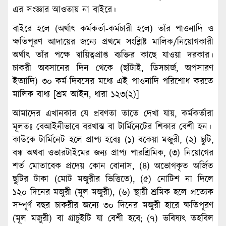
এর সংজ্ঞার আওতায় না বাইরে।
বাইরে হলে (অর্থাৎ কর্মকর্তা-কর্মচারী হলে) তাঁর পাওনাদি ও
ক্ষতিপূরণ আদায়ের জন্যে প্রথমে সংশ্লিষ্ট মালিক/নিয়োগকারী
অর্থাৎ তাঁর পক্ষে দ্বায়িত্বপ্রাপ্ত ব্যক্তির কাছে যাওয়া দরকার।
চাকরী অবসানের দিন থেকে (ছাঁটাই, ডিসচার্জ, অপসারণ
ইত্যাদি) ৩০ কর্ম-দিবসের মধ্যে এই পাওনাদি পরিশোধ করতে
মালিক বাধ্য [শ্রম আইন, ধারা ১২৩(২)]
আমাদের এখানকার যে প্রবণতা তাতে দেখা যায়, কর্মকর্তারা
মূলতঃ বেআইনীভাবে বরখাস্ত বা টার্মিনেটের শিকার বেশী হন।
কাউকে টার্মিনেট হলে প্রাপ্য হবেঃ (১) বকেয়া মজুরী, (২) ছুটি,
বন্ধ অথবা ওভারটাইমের জন্য প্রাপ্য পারশ্রিমিক, (৩) নিয়োগের
শর্ত মোতাবেক প্রদেয় কোন বোনাস, (৪) অভোগকৃত অর্জিত
ছুটির টাকা (মোট মজুরীর ভিত্তিতে), (৫) নোটিশ না দিলে
১২০ দিনের মজুরী (মূল মজুরী), (৬) স্থায়ী শ্রমিক হলে প্রত্যেক
সম্পূর্ণ বছর চাকরীর জন্যে ৩০ দিনের মজুরী হারে ক্ষতিপূরণ
(মূল মজুরী) বা গ্রাচুইটি যা বেশী হবে; (৭) ভবিষ্যৎ তহবিল