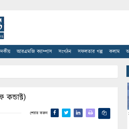
াদকীয়
আরএমজি ক্যাম্পাস
সংগঠন
সফলতার গল্প
কলাম
আ
ন্ডাক্ট)
শেয়ার করুন