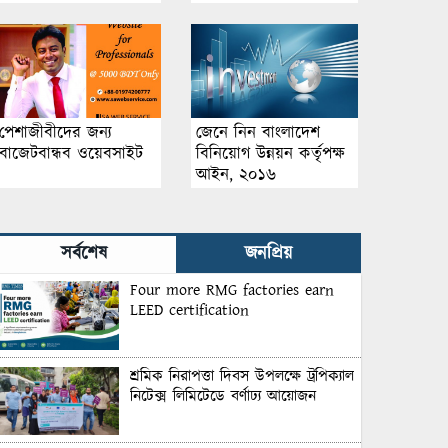
পেশাজীবীদের জন্য
জেনে নিন বাংলাদেশ
বাজেটবান্ধব ওয়েবসাইট
বিনিয়োগ উন্নয়ন কর্তৃপক্ষ
আইন, ২০১৬
সর্বশেষ
জনপ্রিয়
Four more RMG factories earn
LEED certification
শ্রমিক নিরাপত্তা দিবস উপলক্ষে ট্রপিক্যাল
নিটেক্স লিমিটেডে বর্ণাঢ্য আয়োজন