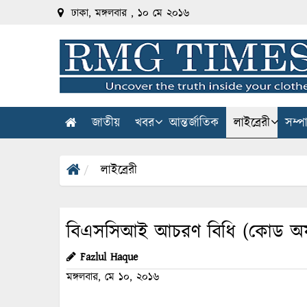
ঢাকা, মঙ্গলবার , ১০ মে ২০১৬
জাতীয়
খবর
আন্তর্জাতিক
লাইব্রেরী
সম্প
লাইব্রেরী
বিএসসিআই আচরণ বিধি (কোড অফ ক
Fazlul Haque
মঙ্গলবার, মে ১০, ২০১৬