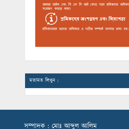
মতামত লিখুন :
সম্পাদক : মোঃ আব্দুল আলিম