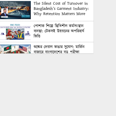
The Silent Cost of Turnover in
Bangladesh’s Garment Industry:
Why Retention Matters More
Than Recruitment
পোশাক শিল্পে স্থিতিশীল কর্মসংস্থান
ব্যবস্থা: টেকসই উন্নয়নের অপরিহার্য
ভিত্তি
শুল্কের দেয়াল ভাঙার সুযোগ: মার্কিন
বাজারে বাংলাদেশের বড় পরীক্ষা
Honoring Excellence: Texstream
Fashion Ltd. Rewards Best
Workers–2026
Control Union Bangladesh Hosts
Country’s First-Ever Carbon-
Neutral Sustainability Conference