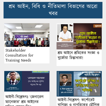
শ্রম আইন, বিধি ও নীতিমালা বিভাগের আরো
খবর
Stakeholder
শ্রম আইনে শ্রমিকের সংজ্ঞা ও
Consultation for
বুর্জোয়া চিন্তাধারা!
Training Needs
Assessment 2025 Held in
Dhaka by Sustainable
Management System Inc.
আইনী-বিশ্লেষণঃ ‘জেনারেল
আইনী-বিশ্লেষণ: কর্পোরেট
ম্যানেজার’ শ্রম আইনের
বাণিজ্য ও নাগরিকের মৌলিক