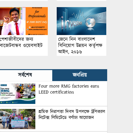
পেশাজীবীদের জন্য
জেনে নিন বাংলাদেশ
বাজেটবান্ধব ওয়েবসাইট
বিনিয়োগ উন্নয়ন কর্তৃপক্ষ
আইন, ২০১৬
সর্বশেষ
জনপ্রিয়
Four more RMG factories earn
LEED certification
শ্রমিক নিরাপত্তা দিবস উপলক্ষে ট্রপিক্যাল
নিটেক্স লিমিটেডে বর্ণাঢ্য আয়োজন