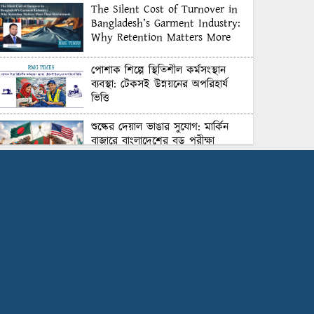
The Silent Cost of Turnover in
Bangladesh’s Garment Industry:
Why Retention Matters More
Than Recruitment
পোশাক শিল্পে স্থিতিশীল কর্মসংস্থান
ব্যবস্থা: টেকসই উন্নয়নের অপরিহার্য
ভিত্তি
শুল্কের দেয়াল ভাঙার সুযোগ: মার্কিন
বাজারে বাংলাদেশের বড় পরীক্ষা
Honoring Excellence: Texstream
Fashion Ltd. Rewards Best
Workers–2026
Control Union Bangladesh Hosts
Country’s First-Ever Carbon-
Neutral Sustainability Conference