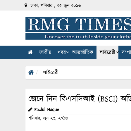
ঢাকা, শনিবার , ২৫ জুন ২০১৬
জাতীয়
খবর
আন্তর্জাতিক
লাইব্রেরী
সম্প
লাইব্রেরী
জেনে নিন বিএসসিআই (BSCI) অড
Fazlul Haque
শনিবার, জুন ২৫, ২০১৬