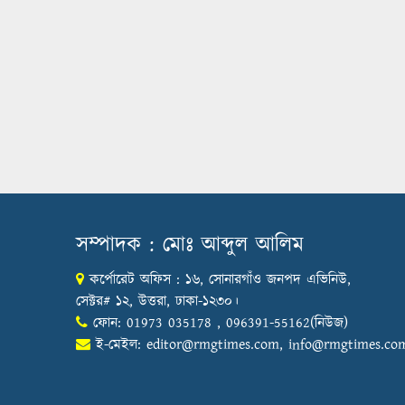
সম্পাদক : মোঃ আব্দুল আলিম
কর্পোরেট অফিস : ১৬, সোনারগাঁও জনপদ এভিনিউ,
সেক্টর# ১২, উত্তরা, ঢাকা-১২৩০।
ফোন: 01973 035178 , 096391-55162(নিউজ)
ই-মেইল:
editor@rmgtimes.com
,
info@rmgtimes.co