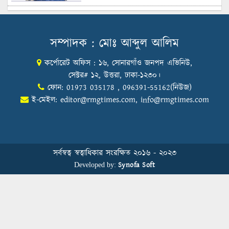
শুল্কের দেয়াল ভাঙার সুযোগ: মার্কিন বাজারে
বাংলাদেশের বড় পরীক্ষা
সম্পাদক : মোঃ আব্দুল আলিম
কর্পোরেট অফিস : ১৬, সোনারগাঁও জনপদ এভিনিউ,
Honoring Excellence: Texstream
Fashion Ltd. Rewards Best Workers–
সেক্টর# ১২, উত্তরা, ঢাকা-১২৩০।
2026
ফোন: 01973 035178 , 096391-55162(নিউজ)
ই-মেইল:
editor@rmgtimes.com
,
info@rmgtimes.com
Control Union Bangladesh Hosts
Country’s First-Ever Carbon-Neutral
Sustainability Conference
সর্বস্বত্ব স্বত্বাধিকার সংরক্ষিত ২০১৬ - ২০২৩
Synofa Soft
Developed by:
বিডিআরএমজিপি এফএনএফ ফাউন্ডেশনের
৫ম প্রতিষ্ঠাদিবস উদযাপন
Human Resource Management in
Bangladesh’s Garment Industry: From