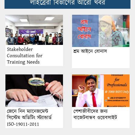
লাইব্রেরী বিভাগের আরো খবর
Stakeholder
শ্রম আইনে বোনাস
Consultation for
Training Needs
Assessment 2025 Held in
Dhaka by Sustainable
Management System Inc.
জেনে নিন ম্যানেজমেন্ট
পেশাজীবীদের জন্য
সিস্টেম অডিটিং স্ট্যান্ডার্ড
বাজেটবান্ধব ওয়েবসাইট
ISO-19011-2011