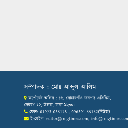
সম্পাদক : মোঃ আব্দুল আলিম
কর্পোরেট অফিস : ১৬, সোনারগাঁও জনপদ এভিনিউ,
সেক্টর# ১২, উত্তরা, ঢাকা-১২৩০।
ফোন: 01973 035178 , 096391-55162(নিউজ)
ই-মেইল:
editor@rmgtimes.com
,
info@rmgtimes.co