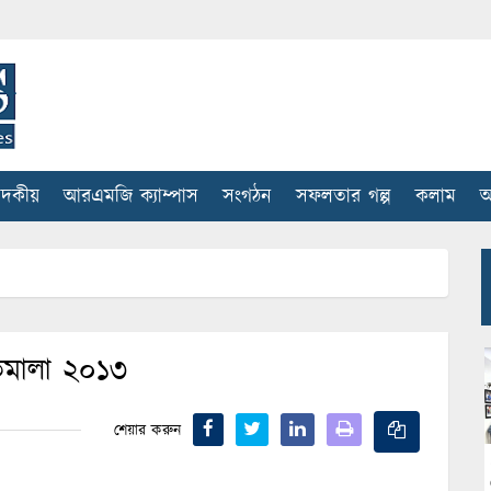
াদকীয়
আরএমজি ক্যাম্পাস
সংগঠন
সফলতার গল্প
কলাম
আ
তিমালা ২০১৩
শেয়ার করুন