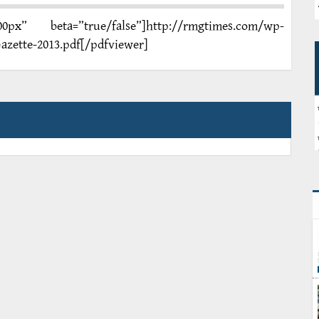
px” beta=”true/false”]http://rmgtimes.com/wp-
azette-2013.pdf[/pdfviewer]