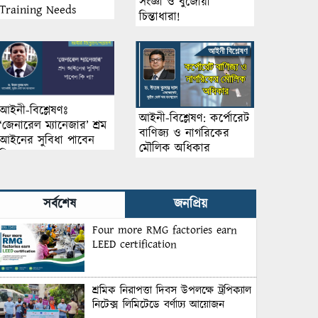
সংজ্ঞা ও বুর্জোয়া
Training Needs
চিন্তাধারা!
Assessment 2025
Held in Dhaka by
Sustainable
Management System
Inc.
আইনী-বিশ্লেষণঃ
আইনী-বিশ্লেষণ: কর্পোরেট
‘জেনারেল ম্যানেজার’ শ্রম
বাণিজ্য ও নাগরিকের
আইনের সুবিধা পাবেন
মৌলিক অধিকার
কি?
সর্বশেষ
জনপ্রিয়
Four more RMG factories earn
LEED certification
শ্রমিক নিরাপত্তা দিবস উপলক্ষে ট্রপিক্যাল
নিটেক্স লিমিটেডে বর্ণাঢ্য আয়োজন