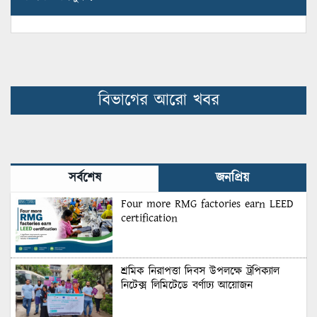
বিভাগের আরো খবর
সর্বশেষ
জনপ্রিয়
Four more RMG factories earn LEED
certification
শ্রমিক নিরাপত্তা দিবস উপলক্ষে ট্রপিক্যাল
নিটেক্স লিমিটেডে বর্ণাঢ্য আয়োজন