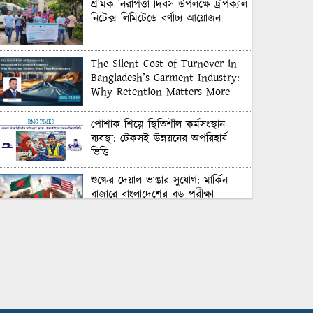
শ্রমিক নিরাপত্তা দিবস উপলক্ষে ট্রপিক্যাল
নিটেক্স লিমিটেডে বর্ণাঢ্য আয়োজন
The Silent Cost of Turnover in
Bangladesh’s Garment Industry:
Why Retention Matters More
Than Recruitment
পোশাক শিল্পে স্থিতিশীল কর্মসংস্থান
ব্যবস্থা: টেকসই উন্নয়নের অপরিহার্য
ভিত্তি
শুল্কের দেয়াল ভাঙার সুযোগ: মার্কিন
বাজারে বাংলাদেশের বড় পরীক্ষা
Honoring Excellence: Texstream
Fashion Ltd. Rewards Best
Workers–2026
Control Union Bangladesh Hosts