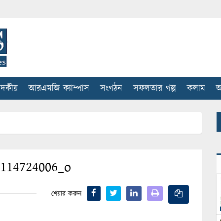
াদকীয়
আরএমজি ক্যাম্পাস
সংগঠন
সফলতার গল্প
কলাম
আ
1114724006_o
শেয়ার করুন