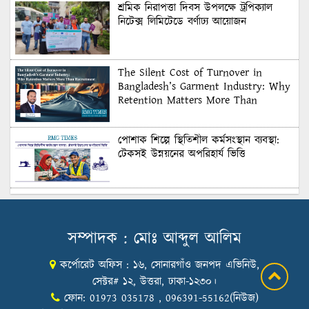
শ্রমিক নিরাপত্তা দিবস উপলক্ষে ট্রপিক্যাল
নিটেক্স লিমিটেডে বর্ণাঢ্য আয়োজন
The Silent Cost of Turnover in
Bangladesh’s Garment Industry: Why
Retention Matters More Than
Recruitment
পোশাক শিল্পে স্থিতিশীল কর্মসংস্থান ব্যবস্থা:
টেকসই উন্নয়নের অপরিহার্য ভিত্তি
শুল্কের দেয়াল ভাঙার সুযোগ: মার্কিন বাজারে
বাংলাদেশের বড় পরীক্ষা
সম্পাদক : মোঃ আব্দুল আলিম
কর্পোরেট অফিস : ১৬, সোনারগাঁও জনপদ এভিনিউ,
Honoring Excellence: Texstream
Fashion Ltd. Rewards Best Workers–
সেক্টর# ১২, উত্তরা, ঢাকা-১২৩০।
2026
ফোন: 01973 035178 , 096391-55162(নিউজ)