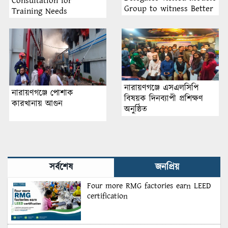
Consultation for
Group to witness Better
Training Needs
Work progress
Assessment 2025 Held in
Dhaka by Sustainable
Management System Inc.
নারায়ণগঞ্জে এসএলসিপি
নারায়ণগঞ্জে পোশাক
বিষয়ক দিনব্যাপী প্রশিক্ষণ
কারখানায় আগুন
অনুষ্ঠিত
সর্বশেষ
জনপ্রিয়
Four more RMG factories earn LEED
certification