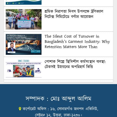
শ্রমিক নিরাপত্তা দিবস উপলক্ষে ট্রপিক্যাল
নিটেক্স লিমিটেডে বর্ণাঢ্য আয়োজন
The Silent Cost of Turnover in
Bangladesh’s Garment Industry: Why
Retention Matters More Than
Recruitment
পোশাক শিল্পে স্থিতিশীল কর্মসংস্থান ব্যবস্থা:
টেকসই উন্নয়নের অপরিহার্য ভিত্তি
শুল্কের দেয়াল ভাঙার সুযোগ: মার্কিন বাজারে
বাংলাদেশের বড় পরীক্ষা
সম্পাদক : মোঃ আব্দুল আলিম
কর্পোরেট অফিস : ১৬, সোনারগাঁও জনপদ এভিনিউ,
Honoring Excellence: Texstream
Fashion Ltd. Rewards Best Workers–
সেক্টর# ১২, উত্তরা, ঢাকা-১২৩০।