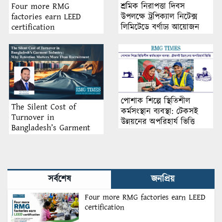
শ্রমিক নিরাপত্তা দিবস
Four more RMG
উপলক্ষে ট্রপিক্যাল নিটেক্স
factories earn LEED
লিমিটেডে বর্ণাঢ্য আয়োজন
certification
পোশাক শিল্পে স্থিতিশীল
The Silent Cost of
কর্মসংস্থান ব্যবস্থা: টেকসই
Turnover in
উন্নয়নের অপরিহার্য ভিত্তি
Bangladesh’s Garment
Industry: Why Retention
Matters More Than
Recruitment
সর্বশেষ
জনপ্রিয়
Four more RMG factories earn LEED
certification