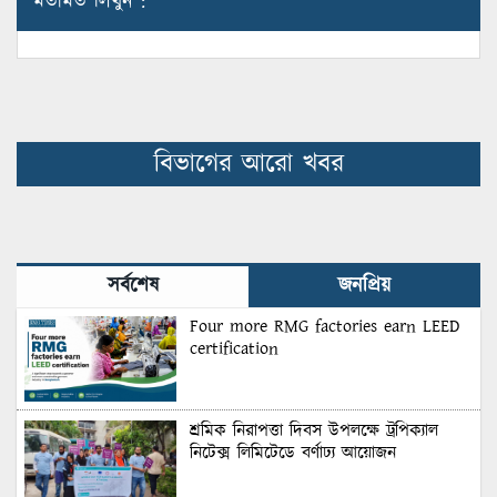
মতামত লিখুন :
বিভাগের আরো খবর
সর্বশেষ
জনপ্রিয়
Four more RMG factories earn LEED
certification
শ্রমিক নিরাপত্তা দিবস উপলক্ষে ট্রপিক্যাল
নিটেক্স লিমিটেডে বর্ণাঢ্য আয়োজন