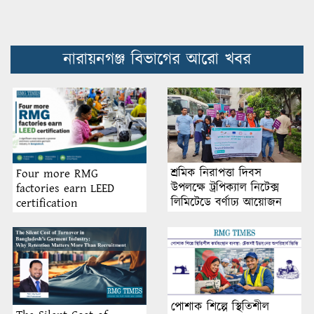
নারায়নগঞ্জ বিভাগের আরো খবর
শ্রমিক নিরাপত্তা দিবস
Four more RMG
উপলক্ষে ট্রপিক্যাল নিটেক্স
factories earn LEED
লিমিটেডে বর্ণাঢ্য আয়োজন
certification
পোশাক শিল্পে স্থিতিশীল