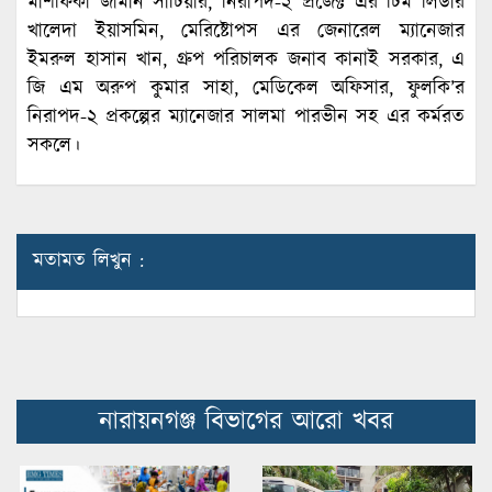
মাশফিকা জামান সাটিয়ার, নিরাপদ-২ প্রজেক্ট এর টিম লিডার
খালেদা ইয়াসমিন, মেরিষ্টোপস এর জেনারেল ম্যানেজার
ইমরুল হাসান খান, গ্রুপ পরিচালক জনাব কানাই সরকার, এ
জি এম অরুপ কুমার সাহা, মেডিকেল অফিসার, ফুলকি’র
নিরাপদ-২ প্রকল্পের ম্যানেজার সালমা পারভীন সহ এর কর্মরত
সকলে।
মতামত লিখুন :
নারায়নগঞ্জ বিভাগের আরো খবর