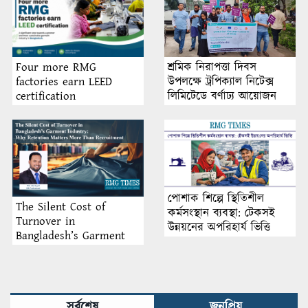
শ্রমিক নিরাপত্তা দিবস
Four more RMG
উপলক্ষে ট্রপিক্যাল নিটেক্স
factories earn LEED
লিমিটেডে বর্ণাঢ্য আয়োজন
certification
পোশাক শিল্পে স্থিতিশীল
The Silent Cost of
কর্মসংস্থান ব্যবস্থা: টেকসই
Turnover in
উন্নয়নের অপরিহার্য ভিত্তি
Bangladesh’s Garment
Industry: Why Retention
Matters More Than
Recruitment
সর্বশেষ
জনপ্রিয়