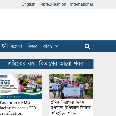
English
Fibre2Fashion
International
ইনী বিশ্লেষণ
ফিচার
আরও
শ্রমিকের কথা বিভাগের আরো খবর
শ্রমিক নিরাপত্তা দিবস
Four more RMG
উপলক্ষে ট্রপিক্যাল নিটেক্স
factories earn LEED
লিমিটেডে বর্ণাঢ্য
certification