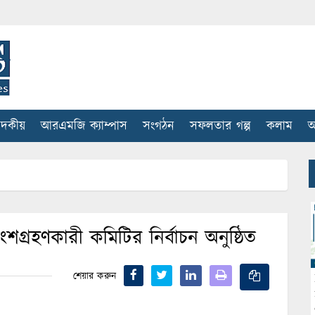
াদকীয়
আরএমজি ক্যাম্পাস
সংগঠন
সফলতার গল্প
কলাম
আ
শগ্রহণকারী কমিটির নির্বাচন অনুষ্ঠিত
শেয়ার করুন