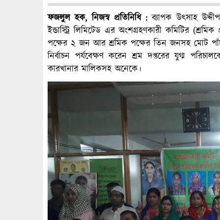
ফজলুল হক, নিজস্ব প্রতিনিধি :
ব্যাপক উৎসাহ উদ্দী
ইন্ডাস্ট্রি লিমিটেড এর অংশগ্রহণকারী কমিটির (শ্রমিক প্
পক্ষের ২ জন আর শ্রমিক পক্ষের তিন জনসহ মোট পাঁচ স
নির্বাচন পর্যবেক্ষণ করেন শ্রম দপ্তরের যুগ্ম পরিচ
কারখানার মালিকসহ অনেকে।