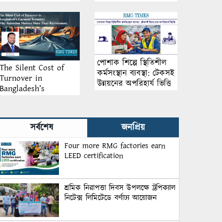
আয়োজন
পোশাক শিল্পে স্থিতিশীল
The Silent Cost of
কর্মসংস্থান ব্যবস্থা: টেকসই
Turnover in
উন্নয়নের অপরিহার্য ভিত্তি
Bangladesh’s
Garment Industry:
Why Retention
Matters More Than
সর্বশেষ
জনপ্রিয়
Recruitment
Four more RMG factories earn
LEED certification
শ্রমিক নিরাপত্তা দিবস উপলক্ষে ট্রপিক্যাল
নিটেক্স লিমিটেডে বর্ণাঢ্য আয়োজন