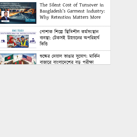
The Silent Cost of Turnover in
Bangladesh’s Garment Industry:
Why Retention Matters More
Than Recruitment
পোশাক শিল্পে স্থিতিশীল কর্মসংস্থান
ব্যবস্থা: টেকসই উন্নয়নের অপরিহার্য
ভিত্তি
শুল্কের দেয়াল ভাঙার সুযোগ: মার্কিন
বাজারে বাংলাদেশের বড় পরীক্ষা
Honoring Excellence: Texstream
Fashion Ltd. Rewards Best
Workers–2026
Control Union Bangladesh Hosts
Country’s First-Ever Carbon-
Neutral Sustainability Conference