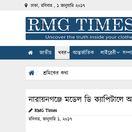
ঢাকা, রবিবার , ১ জানুয়ারি ২০১৭
জাতীয়
খবর
আন্তর্জাতিক
লাইব্রেরী
সম্প
শ্রমিকের কথা
নারায়নগঞ্জে মডেল ডি ক্যাপিটালে অং
RMG Times
রবিবার, জানুয়ারি ১, ২০১৭