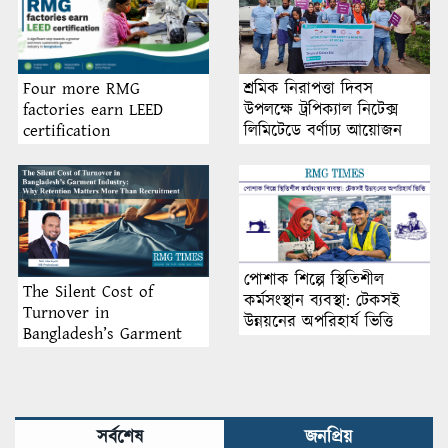
শ্রমিক নিরাপত্তা দিবস
Four more RMG
উপলক্ষে ট্রপিক্যাল নিটেক্স
factories earn LEED
লিমিটেডে বর্ণাঢ্য আয়োজন
certification
পোশাক শিল্পে স্থিতিশীল
The Silent Cost of
কর্মসংস্থান ব্যবস্থা: টেকসই
Turnover in
উন্নয়নের অপরিহার্য ভিত্তি
Bangladesh’s Garment
Industry: Why Retention
Matters More Than
Recruitment
সর্বশেষ
জনপ্রিয়