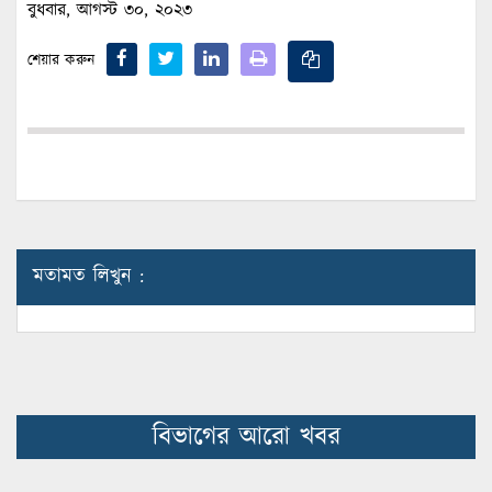
বুধবার, আগস্ট ৩০, ২০২৩
শেয়ার করুন
মতামত লিখুন :
বিভাগের আরো খবর