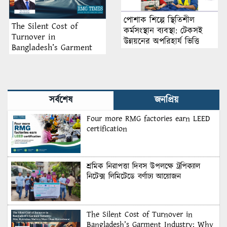
পোশাক শিল্পে স্থিতিশীল
The Silent Cost of
কর্মসংস্থান ব্যবস্থা: টেকসই
Turnover in
উন্নয়নের অপরিহার্য ভিত্তি
Bangladesh’s Garment
Industry: Why Retention
Matters More Than
Recruitment
সর্বশেষ
জনপ্রিয়
Four more RMG factories earn LEED
certification
শ্রমিক নিরাপত্তা দিবস উপলক্ষে ট্রপিক্যাল
নিটেক্স লিমিটেডে বর্ণাঢ্য আয়োজন
The Silent Cost of Turnover in
Bangladesh’s Garment Industry: Why