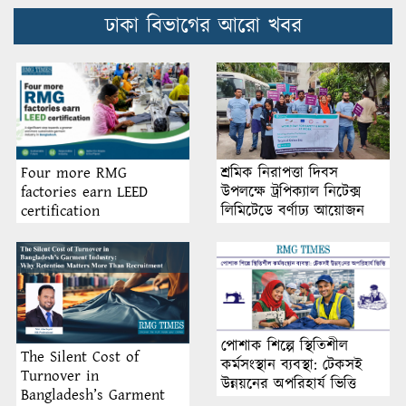
ঢাকা বিভাগের আরো খবর
শ্রমিক নিরাপত্তা দিবস
Four more RMG
উপলক্ষে ট্রপিক্যাল নিটেক্স
factories earn LEED
লিমিটেডে বর্ণাঢ্য আয়োজন
certification
পোশাক শিল্পে স্থিতিশীল
The Silent Cost of
কর্মসংস্থান ব্যবস্থা: টেকসই
Turnover in
উন্নয়নের অপরিহার্য ভিত্তি
Bangladesh’s Garment