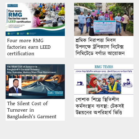
শ্রমিক নিরাপত্তা দিবস
Four more RMG
উপলক্ষে ট্রপিক্যাল নিটেক্স
factories earn LEED
লিমিটেডে বর্ণাঢ্য আয়োজন
certification
পোশাক শিল্পে স্থিতিশীল
The Silent Cost of
কর্মসংস্থান ব্যবস্থা: টেকসই
Turnover in
উন্নয়নের অপরিহার্য ভিত্তি
Bangladesh’s Garment
Industry: Why Retention
Matters More Than
Recruitment