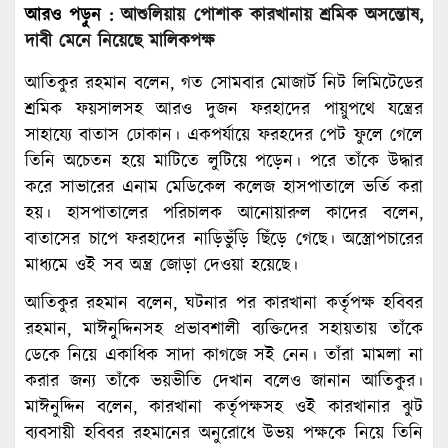
আরও পড়ুন :
আশুলিয়ায় পোশাক কারখানায় শ্রমিক অসন্তোষ,
দাবী মেনে নিয়েছে মালিকপক্ষ
আতিকুর রহমান বলেন, গত সোমবার মোজার্ট নিট লিমিটেডের
শ্রমিক ফয়সালসহ আরও দুজন ফরহাদের পায়ুপথে যন্ত্রের
সাহায্যে বাতাস ঢোকান। একপর্যায়ে ফরহদের পেট ফুলে গেলে
তিনি অচেতন হয়ে মাটিতে লুটিয়ে পড়েন। পরে তাঁকে উদ্ধার
করে সাভারের এনাম মেডিকেল কলেজ হাসপাতালে ভর্তি করা
হয়। হাসপাতালের পরিচালক আনোয়ারুল কাদের বলেন,
বাতাসের চাপে ফরহাদের নাড়িভুঁড়ি ছিঁড়ে গেছে। অস্ত্রোপচারের
মাধ্যমে ওই সব অন্ত্র জোড়া দেওয়া হয়েছে।
আতিকুর রহমান বলেন, ঘটনার পর কারখানা কর্তৃপক্ষ হবিবর
রহমান, মাঈনুদ্দিনসহ প্রভাবশালী ব্যক্তিদের সহায়তায় তাঁকে
ডেকে নিয়ে একাধিক সাদা কাগজে সই নেন। তাঁরা মামলা না
করার জন্য তাঁকে ভয়ভীতি দেখান বলেও জানান আতিকুর।
মাঈনুদ্দিন বলেন, কারখানা কর্তৃপক্ষসহ ওই কারখানার ঝুট
ব্যবসায়ী হবিবর রহমানের অনুরোধে উভয় পক্ষকে নিয়ে তিনি