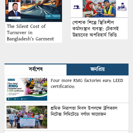
পোশাক শিল্পে স্থিতিশীল
The Silent Cost of
কর্মসংস্থান ব্যবস্থা: টেকসই
Turnover in
উন্নয়নের অপরিহার্য ভিত্তি
Bangladesh’s Garment
Industry: Why Retention
Matters More Than
Recruitment
সর্বশেষ
জনপ্রিয়
Four more RMG factories earn LEED
certification
শ্রমিক নিরাপত্তা দিবস উপলক্ষে ট্রপিক্যাল
নিটেক্স লিমিটেডে বর্ণাঢ্য আয়োজন