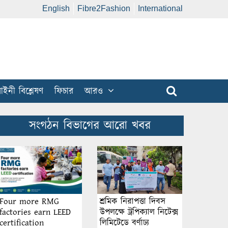
English
Fibre2Fashion
International
ইনী বিশ্লেষণ
ফিচার
আরও
সংগঠন বিভাগের আরো খবর
শ্রমিক নিরাপত্তা দিবস
Four more RMG
উপলক্ষে ট্রপিক্যাল নিটেক্স
factories earn LEED
লিমিটেডে বর্ণাঢ্য
certification