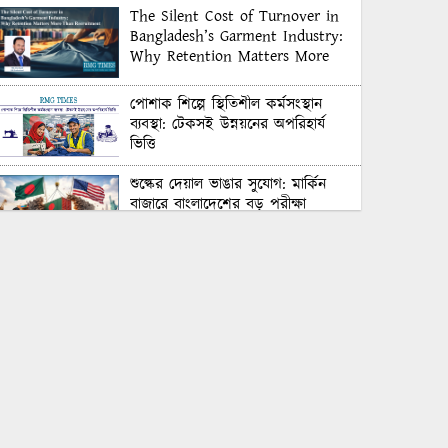
The Silent Cost of Turnover in
Bangladesh’s Garment Industry:
Why Retention Matters More
Than Recruitment
পোশাক শিল্পে স্থিতিশীল কর্মসংস্থান
ব্যবস্থা: টেকসই উন্নয়নের অপরিহার্য
ভিত্তি
শুল্কের দেয়াল ভাঙার সুযোগ: মার্কিন
বাজারে বাংলাদেশের বড় পরীক্ষা
Honoring Excellence: Texstream
Fashion Ltd. Rewards Best
Workers–2026
Control Union Bangladesh Hosts
Country’s First-Ever Carbon-
Neutral Sustainability Conference