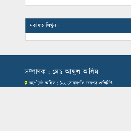
মতামত লিখুন :
সম্পাদক : মোঃ আব্দুল আলিম
কর্পোরেট অফিস : ১৬, সোনারগাঁও জনপদ এভিনিউ,
সেক্টর# ১২, উত্তরা, ঢাকা-১২৩০।
ফোন: 01973 035178 , 096391-55162(নিউজ)
ই-মেইল:
editor@rmgtimes.com
,
info@rmgtimes.co
সর্বস্বত্ব স্বত্বাধিকার সংরক্ষিত ২০১৬ - ২০২৩