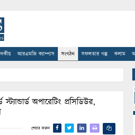
াদকীয়
আরএমজি ক্যাম্পাস
সংগঠন
সফলতার গল্প
কলাম
আ
 স্ট্যান্ডার্ড অপারেটিং প্রসিডিউর,
ি
শেয়ার করুন