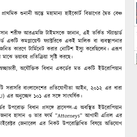
থমিক শুনানী অন্তে মহামান্য হাইকোর্ট বিভাগের দ্বৈত বেঞ্চ
ন শরীফ আরএমজি টাইমসকে জানান, এই তর্কিত স্ট্যান্ডার্ড
 একটি কমপ্লায়েন্ট ফ্যাক্টরিকে একই মালিক বা ব্যবস্থাপনার
্স জনিত কারণে টার্মিনেট করার নোটিশ ইস্যু করেছিলেন। এরূপ
মাঝে ভয়াবহ প্রতিক্রিয়া সৃষ্টি করছে।
্ছাচারী, অযৌক্তিক বিধান একর্ডের মত একটি ইউরোপিয়ান
ডিউরটি সরাসরি বাংলাদেশের প্রতিযোগীতা আইন, ২০১২ এর ধারা
এর অনুচ্ছেদ ১০১ এর সঙ্গে সাংঘর্ষিক।
ের উপরোক্ত বিধান প্রসঙ্গে ব্রাসেল্স-এ অবস্থিত ইউরোপিয়ান
। জনাব হাসান ও তার ফার্ম ”Attorneys” আগামী এপ্রিল এর
ইরেক্টর জেনারেল এর নিকট উপরোল্লিখিত বিষয়ে অভিযোগ