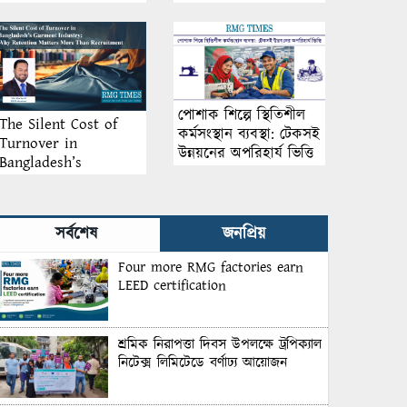
আয়োজন
পোশাক শিল্পে স্থিতিশীল
The Silent Cost of
কর্মসংস্থান ব্যবস্থা: টেকসই
Turnover in
উন্নয়নের অপরিহার্য ভিত্তি
Bangladesh’s
Garment Industry:
Why Retention
Matters More Than
সর্বশেষ
জনপ্রিয়
Recruitment
Four more RMG factories earn
LEED certification
শ্রমিক নিরাপত্তা দিবস উপলক্ষে ট্রপিক্যাল
নিটেক্স লিমিটেডে বর্ণাঢ্য আয়োজন