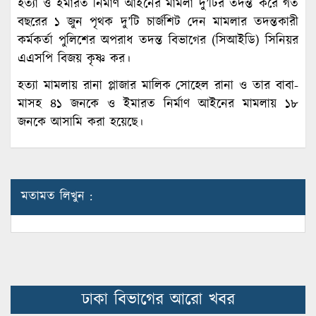
হত্যা ও ইমারত নির্মাণ আইনের মামলা দু’টির তদন্ত করে গত
বছরের ১ জুন পৃথক দু’টি চার্জশিট দেন মামলার তদন্তকারী
কর্মকর্তা পুলিশের অপরাধ তদন্ত বিভাগের (সিআইডি) সিনিয়র
এএসপি বিজয় কৃষ্ণ কর।
হত্যা মামলায় রানা প্লাজার মালিক সোহেল রানা ও তার বাবা-
মাসহ ৪১ জনকে ও ইমারত নির্মাণ আইনের মামলায় ১৮
জনকে আসামি করা হয়েছে।
মতামত লিখুন :
ঢাকা বিভাগের আরো খবর