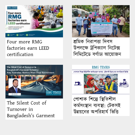
শ্রমিক নিরাপত্তা দিবস
Four more RMG
উপলক্ষে ট্রপিক্যাল নিটেক্স
factories earn LEED
লিমিটেডে বর্ণাঢ্য আয়োজন
certification
পোশাক শিল্পে স্থিতিশীল
The Silent Cost of
কর্মসংস্থান ব্যবস্থা: টেকসই
Turnover in
উন্নয়নের অপরিহার্য ভিত্তি
Bangladesh’s Garment
Industry: Why Retention
Matters More Than
Recruitment