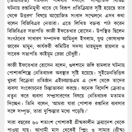
(ডিআরইউ) গতকাল শনিবার সকালে ‘সাম্প্রতিক বিভিন্ন
ঘটনায় রপ্তানিমুখী খাতে যে বিরূপ প্রতিক্রিয়ার সৃষ্টি হয়েছে তার
থেকে উত্তরণ’ বিষয়ে আয়োজিত সংবাদ সম্মেলনে এসব কথা
বলেন বিজিবিএর নেতারা। এতে লিখিত বক্তব্য পাঠ করেন
বিজিবিএর সভাপতি কাজী ইফতেখার হোসেন। উপস্থিত ছিলেন
সংগঠনের সাধারণ সম্পাদক আমিনুল ইসলাম, যুগ্ম কোষাধ্যক্ষ
জাবেদ মামুন, কার্যকরী কমিটির সদস্য মাহমুদুল হায়দার ও
সাবেক সভাপতি কাইয়ূম রেজা চৌধুরী।
কাজী ইফতেখার হোসেন বলেন, গুলশানে জঙ্গি হামলার ঘটনায়
পোশাকশিল্পে নেতিবাচক অবস্থার সৃষ্টি হয়েছে। সুইডেনভিত্তিক
খুচরা বিক্রেতা প্রতিষ্ঠান এইচঅ্যান্ডএম এ দেশ থেকে তাদের
ব্যবসা সংকোচনের চিন্তাভাবনা করছে। অনেক বিদেশি ক্রেতাও
নতুন করে ব্যবসা সম্প্রসারণের বিষয়ে নেতিবাচক মতামত
দিচ্ছেন। তিনি বলেন, ‘আমরা যারা পোশাক রপ্তানির ব্যবসার
সঙ্গে সম্পৃক্ত, তারা দুশ্চিন্তার মধ্যে পড়েছি।’
সারা বছরের ৬০ শতাংশ পোশাকই গ্রীষ্মকালীন ক্রয়াদেশ থেকে
পাওয়া যায়। আগামী মাস থেকেই স্প্রিং ও সামার (গ্রীষ্ম)