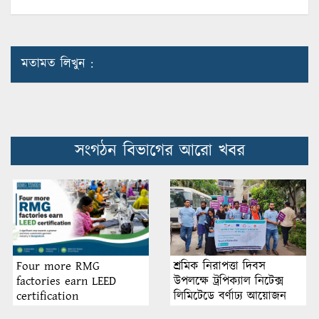
মতামত লিখুন :
সংগঠন বিভাগের আরো খবর
শ্রমিক নিরাপত্তা দিবস
Four more RMG
উপলক্ষে ট্রপিক্যাল নিটেক্স
factories earn LEED
লিমিটেডে বর্ণাঢ্য আয়োজন
certification