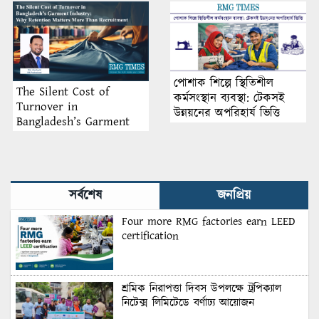
পোশাক শিল্পে স্থিতিশীল
The Silent Cost of
কর্মসংস্থান ব্যবস্থা: টেকসই
Turnover in
উন্নয়নের অপরিহার্য ভিত্তি
Bangladesh’s Garment
Industry: Why Retention
Matters More Than
Recruitment
সর্বশেষ
জনপ্রিয়
Four more RMG factories earn LEED
certification
শ্রমিক নিরাপত্তা দিবস উপলক্ষে ট্রপিক্যাল
নিটেক্স লিমিটেডে বর্ণাঢ্য আয়োজন