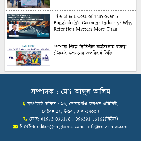
The Silent Cost of Turnover in
Bangladesh’s Garment Industry: Why
Retention Matters More Than
Recruitment
পোশাক শিল্পে স্থিতিশীল কর্মসংস্থান ব্যবস্থা:
টেকসই উন্নয়নের অপরিহার্য ভিত্তি
শুল্কের দেয়াল ভাঙার সুযোগ: মার্কিন বাজারে
বাংলাদেশের বড় পরীক্ষা
সম্পাদক : মোঃ আব্দুল আলিম
কর্পোরেট অফিস : ১৬, সোনারগাঁও জনপদ এভিনিউ,
Honoring Excellence: Texstream
Fashion Ltd. Rewards Best Workers–
সেক্টর# ১২, উত্তরা, ঢাকা-১২৩০।
2026
ফোন: 01973 035178 , 096391-55162(নিউজ)
ই-মেইল:
editor@rmgtimes.com
,
info@rmgtimes.com
Control Union Bangladesh Hosts