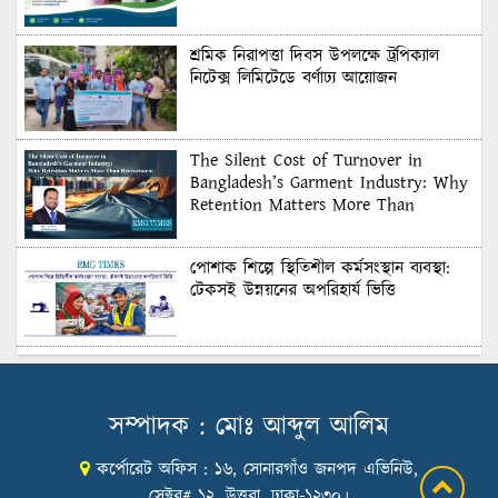
শ্রমিক নিরাপত্তা দিবস উপলক্ষে ট্রপিক্যাল
নিটেক্স লিমিটেডে বর্ণাঢ্য আয়োজন
The Silent Cost of Turnover in
Bangladesh’s Garment Industry: Why
Retention Matters More Than
Recruitment
পোশাক শিল্পে স্থিতিশীল কর্মসংস্থান ব্যবস্থা:
টেকসই উন্নয়নের অপরিহার্য ভিত্তি
শুল্কের দেয়াল ভাঙার সুযোগ: মার্কিন বাজারে
বাংলাদেশের বড় পরীক্ষা
সম্পাদক : মোঃ আব্দুল আলিম
কর্পোরেট অফিস : ১৬, সোনারগাঁও জনপদ এভিনিউ,
Honoring Excellence: Texstream
Fashion Ltd. Rewards Best Workers–
সেক্টর# ১২, উত্তরা, ঢাকা-১২৩০।