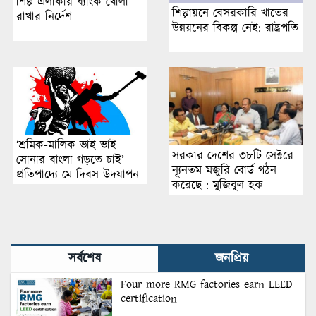
শিল্প এলাকায় ব্যাংক খোলা
শিল্পায়নে বেসরকারি খাতের
রাখার নির্দেশ
উন্নয়নের বিকল্প নেই: রাষ্ট্রপতি
‘শ্রমিক-মালিক ভাই ভাই
সরকার দেশের ৩৮টি সেক্টরে
সোনার বাংলা গড়তে চাই’
ন্যূনতম মজুরি বোর্ড গঠন
প্রতিপাদ্যে মে দিবস উদযাপন
করেছে : মুজিবুল হক
সর্বশেষ
জনপ্রিয়
Four more RMG factories earn LEED
certification