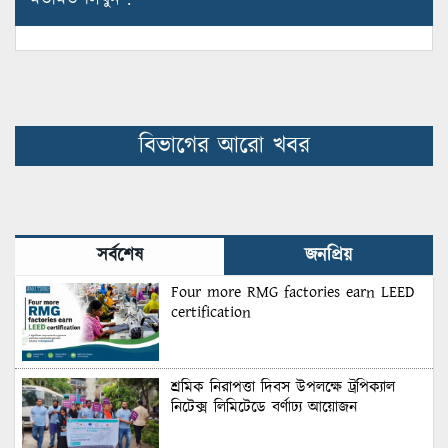
মতামত লিখুন :
বিভাগের আরো খবর
সর্বশেষ
জনপ্রিয়
Four more RMG factories earn LEED
certification
শ্রমিক নিরাপত্তা দিবস উপলক্ষে ট্রপিক্যাল
নিটেক্স লিমিটেডে বর্ণাঢ্য আয়োজন