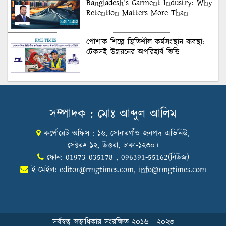
Bangladesh’s Garment Industry: Why
Retention Matters More Than
Recruitment
পোশাক শিল্পে স্থিতিশীল কর্মসংস্থান ব্যবস্থা:
টেকসই উন্নয়নের অপরিহার্য ভিত্তি
শুল্কের দেয়াল ভাঙার সুযোগ: মার্কিন বাজারে
বাংলাদেশের বড় পরীক্ষা
সম্পাদক : মোঃ আব্দুল আলিম
কর্পোরেট অফিস : ১৬, সোনারগাঁও জনপদ এভিনিউ,
Honoring Excellence: Texstream
Fashion Ltd. Rewards Best Workers–
সেক্টর# ১২, উত্তরা, ঢাকা-১২৩০।
2026
ফোন: 01973 035178 , 096391-55162(নিউজ)
ই-মেইল:
editor@rmgtimes.com
,
info@rmgtimes.com
Control Union Bangladesh Hosts
Country’s First-Ever Carbon-Neutral
Sustainability Conference
সর্বস্বত্ব স্বত্বাধিকার সংরক্ষিত ২০১৬ - ২০২৩