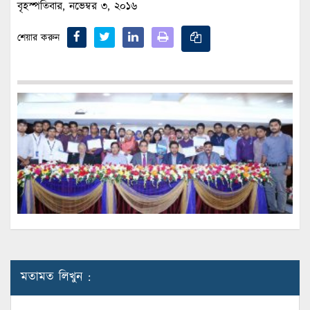
বৃহস্পতিবার, নভেম্বর ৩, ২০১৬
শেয়ার করুন
মতামত লিখুন :