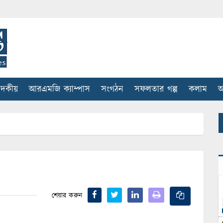
াদকীয়
আরএমজি ক্যাম্পাস
সংগঠন
সফলতার গল্প
কলাম
আ
শেয়ার করুন