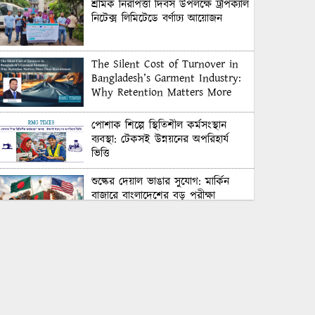
শ্রমিক নিরাপত্তা দিবস উপলক্ষে ট্রপিক্যাল
নিটেক্স লিমিটেডে বর্ণাঢ্য আয়োজন
The Silent Cost of Turnover in
Bangladesh’s Garment Industry:
Why Retention Matters More
Than Recruitment
পোশাক শিল্পে স্থিতিশীল কর্মসংস্থান
ব্যবস্থা: টেকসই উন্নয়নের অপরিহার্য
ভিত্তি
শুল্কের দেয়াল ভাঙার সুযোগ: মার্কিন
বাজারে বাংলাদেশের বড় পরীক্ষা
Honoring Excellence: Texstream
Fashion Ltd. Rewards Best
Workers–2026
Control Union Bangladesh Hosts