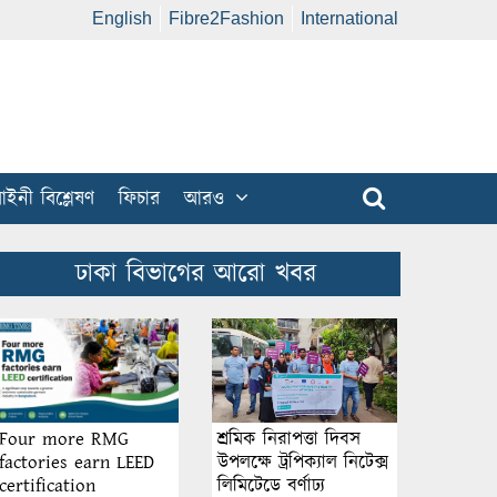
English
Fibre2Fashion
International
ইনী বিশ্লেষণ
ফিচার
আরও
ঢাকা বিভাগের আরো খবর
শ্রমিক নিরাপত্তা দিবস
Four more RMG
উপলক্ষে ট্রপিক্যাল নিটেক্স
factories earn LEED
লিমিটেডে বর্ণাঢ্য
certification