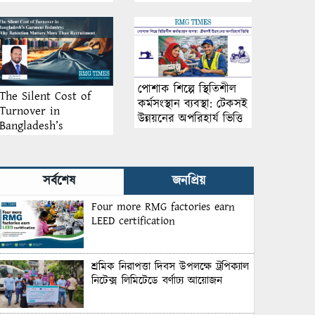
আয়োজন
পোশাক শিল্পে স্থিতিশীল
The Silent Cost of
কর্মসংস্থান ব্যবস্থা: টেকসই
Turnover in
উন্নয়নের অপরিহার্য ভিত্তি
Bangladesh’s
Garment Industry:
Why Retention
Matters More Than
সর্বশেষ
জনপ্রিয়
Recruitment
Four more RMG factories earn
LEED certification
শ্রমিক নিরাপত্তা দিবস উপলক্ষে ট্রপিক্যাল
নিটেক্স লিমিটেডে বর্ণাঢ্য আয়োজন