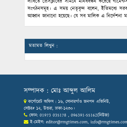
দাবিতে প্রেসক্লাবের সামনে মানববন্ধন করেছে গার্মেন্ট
সংগঠনসমূহ। এ সময় নেতৃবৃন্দ বলেন, ইতিমধ্যে সরক
আহ্বান জানানো হয়েছে। যে সব মালিক এ নির্দেশনা মান
মতামত লিখুন :
সম্পাদক : মোঃ আব্দুল আলিম
কর্পোরেট অফিস : ১৬, সোনারগাঁও জনপদ এভিনিউ,
সেক্টর# ১২, উত্তরা, ঢাকা-১২৩০।
ফোন: 01973 035178 , 096391-55162(নিউজ)
ই-মেইল:
editor@rmgtimes.com
,
info@rmgtimes.co