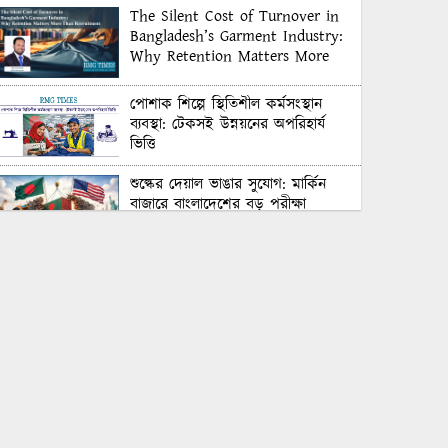
The Silent Cost of Turnover in
Bangladesh’s Garment Industry:
Why Retention Matters More
Than Recruitment
পোশাক শিল্পে স্থিতিশীল কর্মসংস্থান
ব্যবস্থা: টেকসই উন্নয়নের অপরিহার্য
ভিত্তি
শুল্কের দেয়াল ভাঙার সুযোগ: মার্কিন
বাজারে বাংলাদেশের বড় পরীক্ষা
Honoring Excellence: Texstream
Fashion Ltd. Rewards Best
Workers–2026
Control Union Bangladesh Hosts
Country’s First-Ever Carbon-
Neutral Sustainability Conference