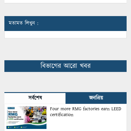
মতামত লিখুন :
বিভাগের আরো খবর
সর্বশেষ
জনপ্রিয়
Four more RMG factories earn LEED
certification