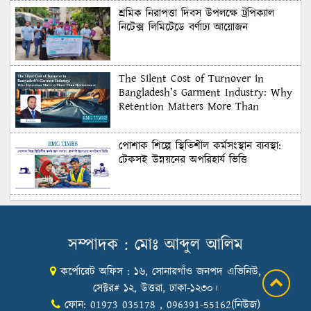
শ্রমিক নিরাপত্তা দিবস উপলক্ষে ট্রপিক্যাল
নিটেক্স লিমিটেডে বর্ণাঢ্য আয়োজন
The Silent Cost of Turnover in
Bangladesh’s Garment Industry: Why
Retention Matters More Than
Recruitment
পোশাক শিল্পে স্থিতিশীল কর্মসংস্থান ব্যবস্থা:
টেকসই উন্নয়নের অপরিহার্য ভিত্তি
শুল্কের দেয়াল ভাঙার সুযোগ: মার্কিন বাজারে
বাংলাদেশের বড় পরীক্ষা
সম্পাদক : মোঃ আব্দুল আলিম
কর্পোরেট অফিস : ১৬, সোনারগাঁও জনপদ এভিনিউ,
Honoring Excellence: Texstream
Fashion Ltd. Rewards Best Workers–
সেক্টর# ১২, উত্তরা, ঢাকা-১২৩০।
2026
ফোন: 01973 035178 , 096391-55162(নিউজ)