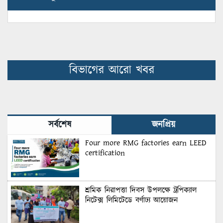
বিভাগের আরো খবর
সর্বশেষ
জনপ্রিয়
Four more RMG factories earn LEED
certification
শ্রমিক নিরাপত্তা দিবস উপলক্ষে ট্রপিক্যাল
নিটেক্স লিমিটেডে বর্ণাঢ্য আয়োজন