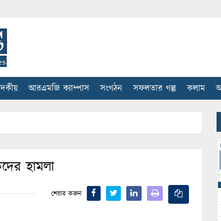
াদকীয়
আরএমজি ক্যাম্পাস
সংগঠন
সফলতার গল্প
কলাম
আ
কদের হামলা
শেয়ার করুন