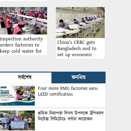
ও কেয়ার বাংলাদেশের
চাকরি মেলা অনুষ্ঠিত
Inspection authority
China’s CRBC gets
orders factories to
Bangladesh nod to
keep cold water for
set up economic
workers amid
zone at Anwara
heatwave
সর্বশেষ
জনপ্রিয়
Four more RMG factories earn
LEED certification
শ্রমিক নিরাপত্তা দিবস উপলক্ষে ট্রপিক্যাল
নিটেক্স লিমিটেডে বর্ণাঢ্য আয়োজন