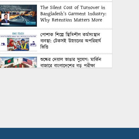
The Silent Cost of Turnover in
Bangladesh’s Garment Industry:
Why Retention Matters More
Than Recruitment
পোশাক শিল্পে স্থিতিশীল কর্মসংস্থান
ব্যবস্থা: টেকসই উন্নয়নের অপরিহার্য
ভিত্তি
শুল্কের দেয়াল ভাঙার সুযোগ: মার্কিন
বাজারে বাংলাদেশের বড় পরীক্ষা
Honoring Excellence: Texstream
Fashion Ltd. Rewards Best
Workers–2026
Control Union Bangladesh Hosts
Country’s First-Ever Carbon-
Neutral Sustainability Conference