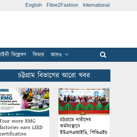
English
Fibre2Fashion
International
ইনী বিশ্লেষণ
ফিচার
আরও
চট্টগ্রাম বিভাগের আরো খবর
চট্টগ্রামে নারীদের
Four more RMG
কর্মসংস্থানে
factories earn LEED
ইউএসএআইডি, পিভিএইচ
certification