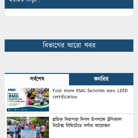
মতামত লিখুন :
বিভাগের আরো খবর
সর্বশেষ
জনপ্রিয়
Four more RMG factories earn LEED
certification
শ্রমিক নিরাপত্তা দিবস উপলক্ষে ট্রপিক্যাল
নিটেক্স লিমিটেডে বর্ণাঢ্য আয়োজন