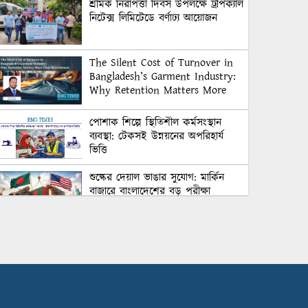
শ্রমিক নিরাপত্তা দিবস উপলক্ষে ট্রপিক্যাল
নিটেক্স লিমিটেডে বর্ণাঢ্য আয়োজন
The Silent Cost of Turnover in
Bangladesh’s Garment Industry:
Why Retention Matters More
Than Recruitment
পোশাক শিল্পে স্থিতিশীল কর্মসংস্থান
ব্যবস্থা: টেকসই উন্নয়নের অপরিহার্য
ভিত্তি
শুল্কের দেয়াল ভাঙার সুযোগ: মার্কিন
বাজারে বাংলাদেশের বড় পরীক্ষা
Honoring Excellence: Texstream
Fashion Ltd. Rewards Best
Workers–2026
Control Union Bangladesh Hosts