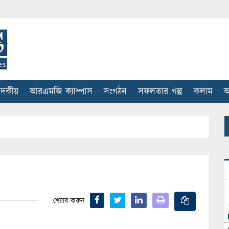
াদকীয়
আরএমজি ক্যাম্পাস
সংগঠন
সফলতার গল্প
কলাম
আ
শেয়ার করুন