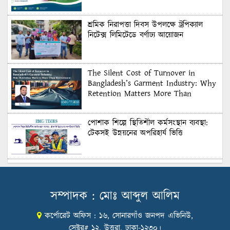
শ্রমিক নিরাপত্তা দিবস উপলক্ষে ট্রপিক্যাল
নিটেক্স লিমিটেডে বর্ণাঢ্য আয়োজন
The Silent Cost of Turnover in
Bangladesh’s Garment Industry: Why
Retention Matters More Than
Recruitment
পোশাক শিল্পে স্থিতিশীল কর্মসংস্থান ব্যবস্থা:
টেকসই উন্নয়নের অপরিহার্য ভিত্তি
শুল্কের দেয়াল ভাঙার সুযোগ: মার্কিন বাজারে
বাংলাদেশের বড় পরীক্ষা
সম্পাদক : মোঃ আব্দুল আলিম
কর্পোরেট অফিস : ১৬, সোনারগাঁও জনপদ এভিনিউ,
Honoring Excellence: Texstream
Fashion Ltd. Rewards Best Workers–
সেক্টর# ১২, উত্তরা, ঢাকা-১২৩০।