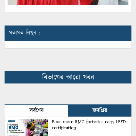
মতামত লিখুন :
বিভাগের আরো খবর
সর্বশেষ
জনপ্রিয়
Four more RMG factories earn LEED
certification