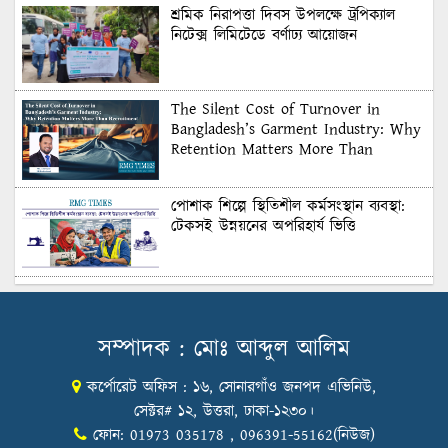
শ্রমিক নিরাপত্তা দিবস উপলক্ষে ট্রপিক্যাল
নিটেক্স লিমিটেডে বর্ণাঢ্য আয়োজন
The Silent Cost of Turnover in
Bangladesh’s Garment Industry: Why
Retention Matters More Than
Recruitment
পোশাক শিল্পে স্থিতিশীল কর্মসংস্থান ব্যবস্থা:
টেকসই উন্নয়নের অপরিহার্য ভিত্তি
শুল্কের দেয়াল ভাঙার সুযোগ: মার্কিন বাজারে
বাংলাদেশের বড় পরীক্ষা
সম্পাদক : মোঃ আব্দুল আলিম
কর্পোরেট অফিস : ১৬, সোনারগাঁও জনপদ এভিনিউ,
Honoring Excellence: Texstream
Fashion Ltd. Rewards Best Workers–
সেক্টর# ১২, উত্তরা, ঢাকা-১২৩০।
2026
ফোন: 01973 035178 , 096391-55162(নিউজ)