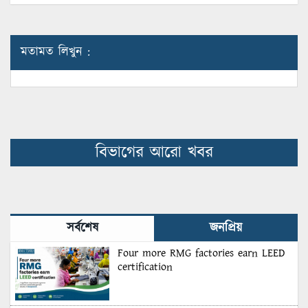
মতামত লিখুন :
বিভাগের আরো খবর
সর্বশেষ
জনপ্রিয়
Four more RMG factories earn LEED
certification