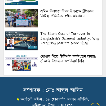
শ্রমিক নিরাপত্তা দিবস উপলক্ষে ট্রপিক্যাল
নিটেক্স লিমিটেডে বর্ণাঢ্য আয়োজন
The Silent Cost of Turnover in
Bangladesh’s Garment Industry: Why
Retention Matters More Than
Recruitment
পোশাক শিল্পে স্থিতিশীল কর্মসংস্থান ব্যবস্থা:
টেকসই উন্নয়নের অপরিহার্য ভিত্তি
শুল্কের দেয়াল ভাঙার সুযোগ: মার্কিন বাজারে
বাংলাদেশের বড় পরীক্ষা
সম্পাদক : মোঃ আব্দুল আলিম
কর্পোরেট অফিস : ১৬, সোনারগাঁও জনপদ এভিনিউ,
Honoring Excellence: Texstream
Fashion Ltd. Rewards Best Workers–
সেক্টর# ১২, উত্তরা, ঢাকা-১২৩০।