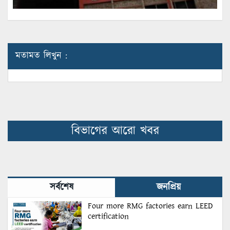
মতামত লিখুন :
বিভাগের আরো খবর
সর্বশেষ
জনপ্রিয়
Four more RMG factories earn LEED
certification